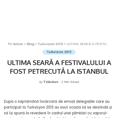
TV Action
>
Blog
>
Turkvizion 2013
>
ULTIMA SEARĂ A FESTIVALULUI A FOST PETRECUTĂ LA ISTANBUL
Turkvizion 2013
ULTIMA SEARĂ A FESTIVALULUI A
FOST PETRECUTĂ LA ISTANBUL
TVAction
2 Min Read
By
Posted
by
După o săptămână încărcată de emoții delegațiile care au
participat la Turkvizyon 2013 au avut ocazia să se destindă și
să își spună la revedere în cadrul unei plimbări cu vaporul-