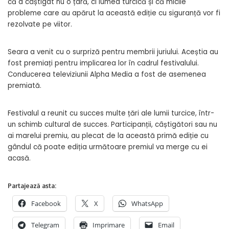
că a câștigat nu o țară, ci lumea turcică și că micile
probleme care au apărut la această ediție cu siguranță vor fi
rezolvate pe viitor.
Seara a venit cu o surpriză pentru membrii juriului. Aceștia au
fost premiați pentru implicarea lor în cadrul festivalului.
Conducerea televiziunii Alpha Media a fost de asemenea
premiată.
Festivalul a reunit cu succes multe țări ale lumii turcice, într-
un schimb cultural de succes. Participanții, câștigători sau nu
ai marelui premiu, au plecat de la această primă ediție cu
gândul că poate ediția următoare premiul va merge cu ei
acasă.
Partajează asta:
Facebook
X
WhatsApp
Telegram
Imprimare
Email