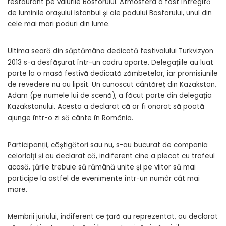
restaurant pe valurile Bosforului. Atmosfera a fost întregită
de luminile orașului Istanbul și ale podului Bosforului, unul din
cele mai mari poduri din lume.
Ultima seară din săptămâna dedicată festivalului Turkvizyon
2013 s-a desfășurat într-un cadru aparte. Delegațiile au luat
parte la o masă festivă dedicată zămbetelor, iar promisiunile
de revedere nu au lipsit. Un cunoscut cântăreț din Kazakstan,
Adam (pe numele lui de scenă), a făcut parte din delegația
Kazakstanului. Acesta a declarat că ar fi onorat să poată
ajunge într-o zi să cânte în România.
Participanții, câștigători sau nu, s-au bucurat de compania
celorlalți și au declarat că, indiferent cine a plecat cu trofeul
acasă, țările trebuie să rămână unite și pe viitor să mai
participe la astfel de evenimente într-un numâr cât mai
mare.
Membrii juriului, indiferent ce țară au reprezentat, au declarat