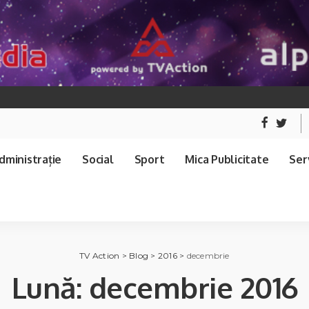
dministrație
Social
Sport
Mica Publicitate
Serv
TV Action
>
Blog
>
2016
>
decembrie
Lună:
decembrie 2016