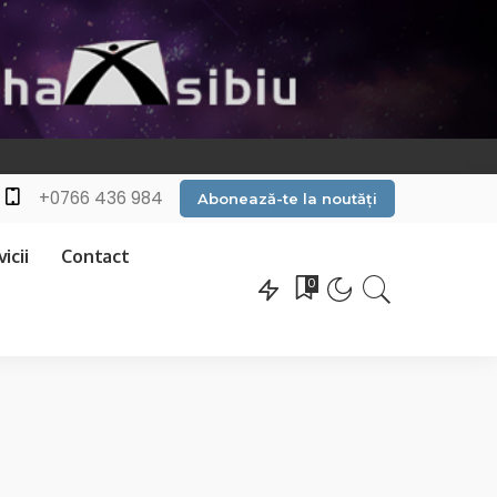
+0766 436 984
Abonează-te la noutăți
icii
Contact
0