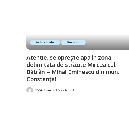
Actualitate
Servicii
Atenție, se oprește apa în zona
delimitată de străzile Mircea cel
Bătrân – Mihai Eminescu din mun.
Constanța!
TVAction
1 Min Read
Posted
by