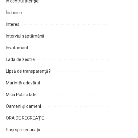
În centrul atenţiei
Închirieri
Interes
Interviul săptămânii
Invatamant
Lada de zestre
Lipsă de transparenţă?!
Mai întâi adevărul
Mica Publicitate
Oameni şi oameni
ORA DE RECREAȚIE
Paşi spre educaţie