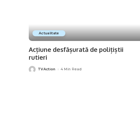
Actualitate
Acțiune desfășurată de polițiștii
rutieri
TVAction
4 Min Read
Posted
by