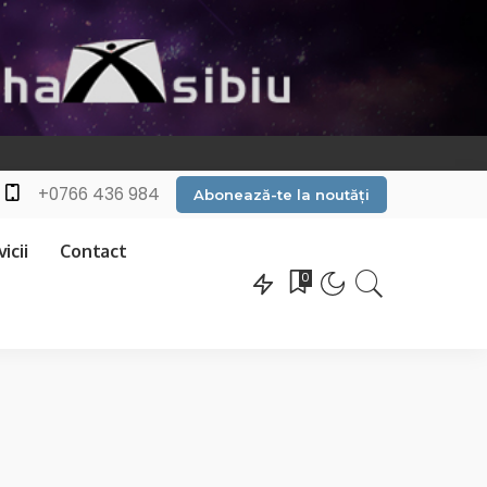
+0766 436 984
Abonează-te la noutăți
icii
Contact
0