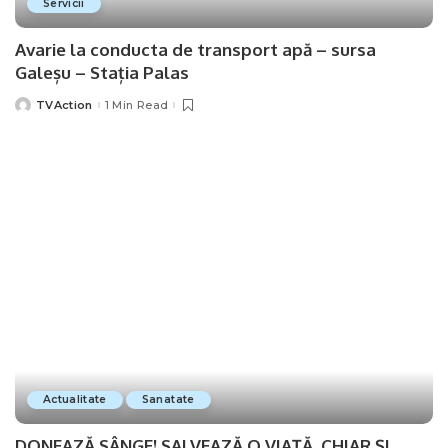
Servicii
Avarie la conducta de transport apă – sursa
Galeșu – Stația Palas
TVAction
1 Min Read
Posted
by
Actualitate
Sanatate
DONEAZĂ SÂNGE! SALVEAZĂ O VIAȚĂ, CHIAR ȘI