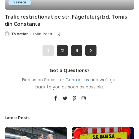
Servicii
Trafic restrictionat pe str. Făgetului și bd. Tomis
din Constanța
TVAction
1 Min Read
Posted
by
1
2
3
Got a Questions?
Find us on Socials or
Contact us
and we’ll get
back to you as soon as possible.
Latest Posts