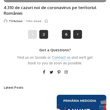
4.310 de cazuri noi de coronavirus pe teritoriul
României
TVAction
1 Min Read
Posted
by
1
2
…
6
Got a Questions?
Find us on Socials or
Contact us
and we’ll get
back to you as soon as possible.
Latest Posts