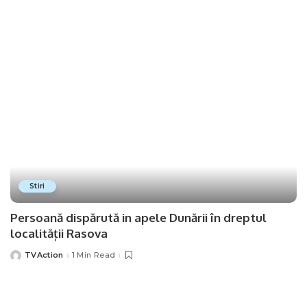
Stiri
Persoană dispărută in apele Dunării în dreptul
localității Rasova
TVAction
1 Min Read
Posted
by