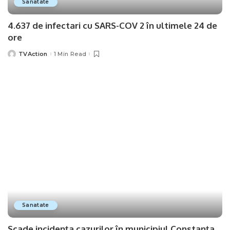
Sanatate
4.637 de infectari cu SARS-COV 2 în ultimele 24 de
ore
TVAction
1 Min Read
Posted
by
Sanatate
Scade incidența cazurilor în municipiul Constanța