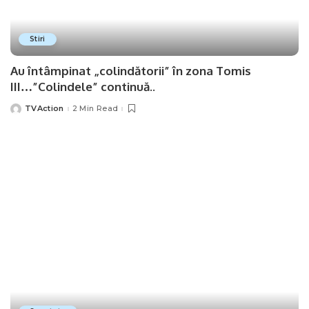
Stiri
Au întâmpinat „colindătorii” în zona Tomis
III…”Colindele” continuă..
TVAction
2 Min Read
Posted
by