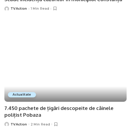
TVAction
1 Min Read
Posted
by
Actualitate
7.450 pachete de țigări descopeite de câinele
polițist Pobaza
TVAction
2 Min Read
Posted
by