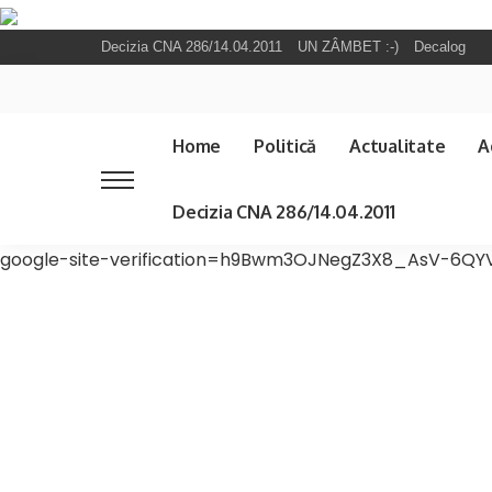
Decizia CNA 286/14.04.2011
UN ZÂMBET :-)
Decalog
Home
Politică
Actualitate
A
Decizia CNA 286/14.04.2011
google-site-verification=h9Bwm3OJNegZ3X8_AsV-6QYV