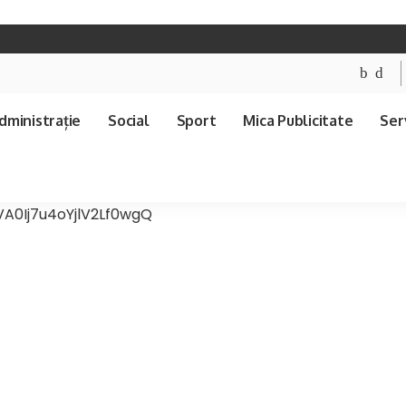
dministrație
Social
Sport
Mica Publicitate
Serv
A0Ij7u4oYjlV2Lf0wgQ