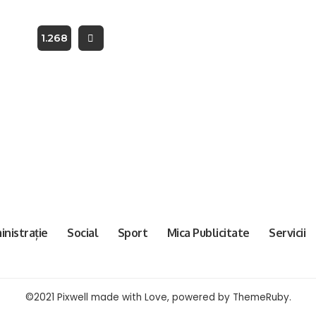
…
1.268
nistrație
Social
Sport
Mica Publicitate
Servicii
©2021 Pixwell made with Love, powered by ThemeRuby.