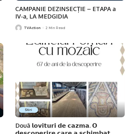
CAMPANIE DEZINSECȚIE – ETAPA a
IV-a, LA MEDGIDIA
TVAction
2 Min Read
Posted
by
Stiri
Două 𝗹𝗼𝘃𝗶𝘁𝘂𝗿𝗶 𝗱𝗲 𝗰𝗮𝘇𝗺𝗮. 𝗢
𝗱𝗲𝘀𝗰𝗼𝗽𝗲𝗿𝗶𝗿𝗲 𝗰𝗮𝗿𝗲 𝗮 𝘀𝗰𝗵𝗶𝗺𝗯𝗮𝘁