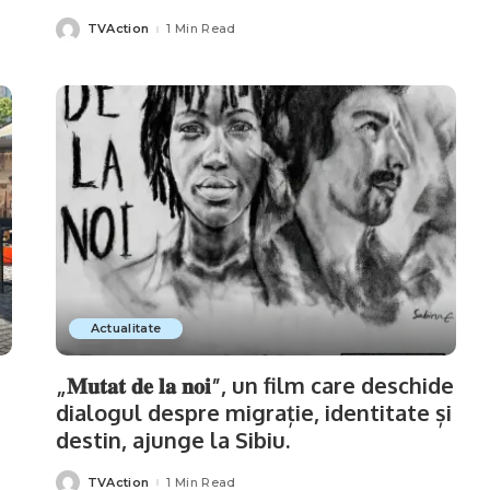
TVAction
1 Min Read
Posted
by
Actualitate
„𝐌𝐮𝐭𝐚𝐭 𝐝𝐞 𝐥𝐚 𝐧𝐨𝐢”, un film care deschide
dialogul despre migrație, identitate și
destin, ajunge la Sibiu.
TVAction
1 Min Read
Posted