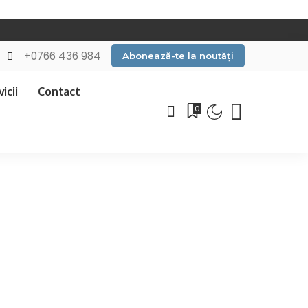
+0766 436 984
Abonează-te la noutăți
icii
Contact
0