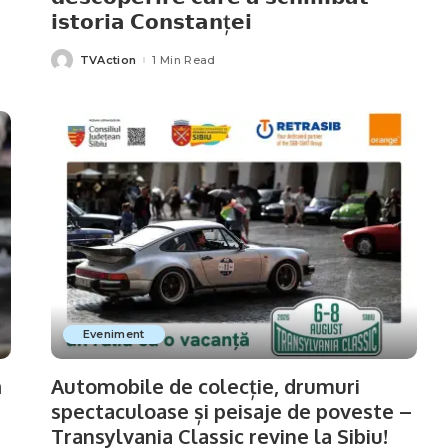
𝗶𝘀𝘁𝗼𝗿𝗶𝗮 𝗖𝗼𝗻𝘀𝘁𝗮𝗻ț𝗲𝗶
TVAction
1 Min Read
Posted
by
Eveniment
ă
Automobile de colecție, drumuri
spectaculoase și peisaje de poveste –
Transylvania Classic revine la Sibiu!