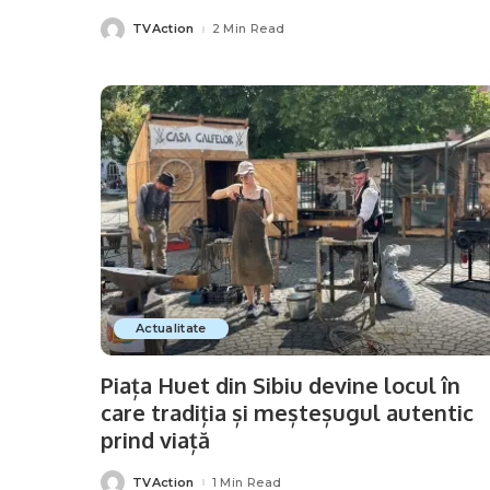
TVAction
2 Min Read
Posted
by
Actualitate
Piața Huet din Sibiu devine locul în
care tradiția și meșteșugul autentic
prind viață
TVAction
1 Min Read
Posted