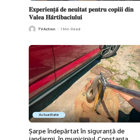
𝐄𝐱𝐩𝐞𝐫𝐢𝐞𝐧𝐭̦𝐚̆ 𝐝𝐞 𝐧𝐞𝐮𝐢𝐭𝐚𝐭 𝐩𝐞𝐧𝐭𝐫𝐮 𝐜𝐨𝐩𝐢𝐢𝐢 𝐝𝐢𝐧
𝐕𝐚𝐥𝐞𝐚 𝐇𝐚̂𝐫𝐭𝐢𝐛𝐚𝐜𝐢𝐮𝐥𝐮𝐢
TVAction
1 Min Read
Posted
by
Actualitate
Șarpe îndepărtat în siguranță de
jandarmi, în municipiul Constanța