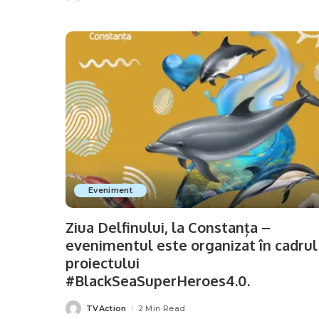
by
Eveniment
Ziua Delfinului, la Constanța –
evenimentul este organizat în cadrul
proiectului
#BlackSeaSuperHeroes4.0.
TVAction
2 Min Read
Posted
by