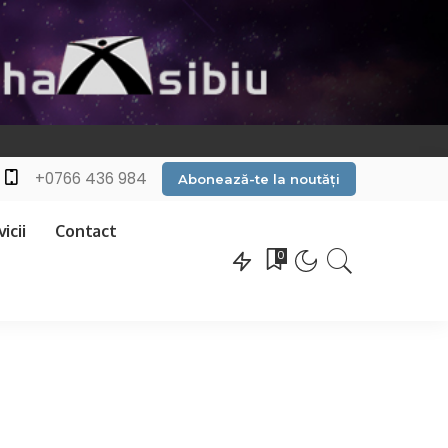
+0766 436 984
Abonează-te la noutăți
icii
Contact
0