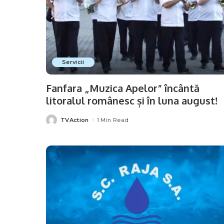
Servicii
Fanfara „Muzica Apelor” încântă
litoralul românesc și în luna august!
TVAction
1 Min Read
Posted
by