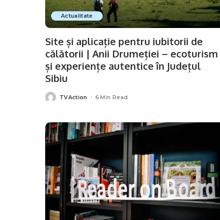
Actualitate
Site și aplicație pentru iubitorii de
călătorii | Anii Drumeției – ecoturism
și experiențe autentice în Județul
Sibiu
TVAction
6 Min Read
Posted
by