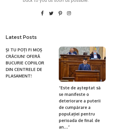
back to you as soon as possible.
Latest Posts
ȘI TU POȚI FI MOȘ
CRĂCIUN! OFERĂ
BUCURIE COPIILOR
DIN CENTRELE DE
PLASAMENT!
“Este de așteptat să
se manifeste o
deteriorare a puterii
de cumpărare a
populației pentru
perioada de final de
an…”