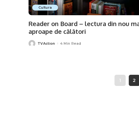
Cultura
Reader on Board – lectura din nou ma
aproape de călători
TVAction
4 Min Read
Posted
by
1
2