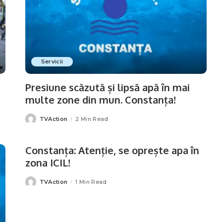
Servicii
Presiune scăzută și lipsă apă în mai
multe zone din mun. Constanța!
TVAction
2 Min Read
Posted
by
Constanța: Atenție, se oprește apa în
zona ICIL!
TVAction
1 Min Read
Posted
by