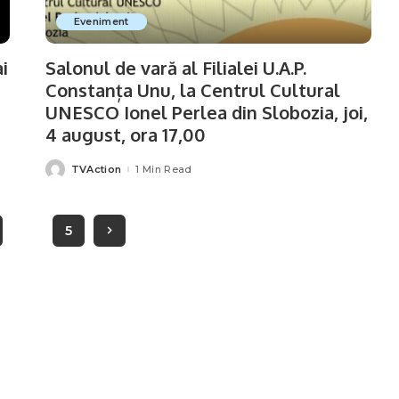
Eveniment
i
Salonul de vară al Filialei U.A.P.
Constanța Unu, la Centrul Cultural
UNESCO Ionel Perlea din Slobozia, joi,
4 august, ora 17,00
TVAction
1 Min Read
Posted
by
…
5