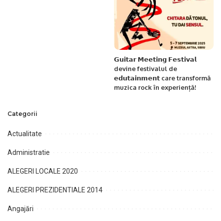
𝗚𝘂𝗶𝘁𝗮𝗿 𝗠𝗲𝗲𝘁𝗶𝗻𝗴 𝗙𝗲𝘀𝘁𝗶𝘃𝗮𝗹
devine festivalul de
𝗲𝗱𝘂𝘁𝗮𝗶𝗻𝗺𝗲𝗻𝘁 care transformă
muzica rock în experiență!
Categorii
Actualitate
Administratie
ALEGERI LOCALE 2020
ALEGERI PREZIDENTIALE 2014
Angajări