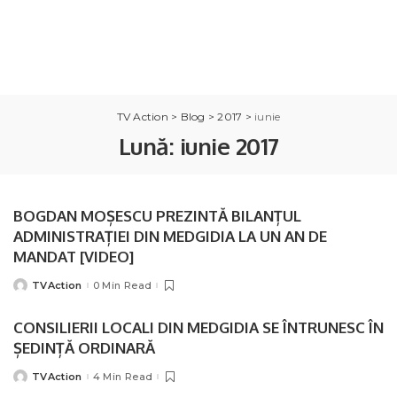
TV Action
>
Blog
>
2017
>
iunie
Lună:
iunie 2017
BOGDAN MOȘESCU PREZINTĂ BILANȚUL
ADMINISTRAȚIEI DIN MEDGIDIA LA UN AN DE
MANDAT [VIDEO]
TVAction
0 Min Read
Posted
by
CONSILIERII LOCALI DIN MEDGIDIA SE ÎNTRUNESC ÎN
ȘEDINȚĂ ORDINARĂ
TVAction
4 Min Read
Posted
by