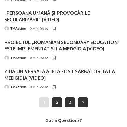
Posted
by
„PERSOANA UMANĂ ŞI PROVOCĂRILE
SECULARIZĂRII” [VIDEO]
TVAction
0 Min Read
Posted
by
PROIECTUL „ROMANIAN SECONDARY EDUCATION”
ESTE IMPLEMENTAT ȘI LA MEDGIDIA [VIDEO]
TVAction
0 Min Read
Posted
by
ZIUA UNIVERSALĂ A IEI A FOST SĂRBĂTORITĂ LA
MEDGIDIA [VIDEO]
TVAction
0 Min Read
Posted
by
1
2
3
Got a Questions?