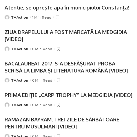
Atentie, se oprește apa în municipiului Constanța!
TVAction
1 Min Read
Posted
by
ZIUA DRAPELULUI A FOST MARCATĂ LA MEDGIDIA
[VIDEO]
TVAction
0 Min Read
Posted
by
BACALAUREAT 2017. S-A DESFĂȘURAT PROBA
SCRISĂ LA LIMBA ȘI LITERATURA ROMÂNĂ [VIDEO]
TVAction
0 Min Read
Posted
by
PRIMA EDIȚIE „CARP TROPHY” LA MEDGIDIA [VIDEO]
TVAction
0 Min Read
Posted
by
RAMAZAN BAYRAM, TREI ZILE DE SĂRBĂTOARE
PENTRU MUSULMANI [VIDEO]
TVAction
0 Min Read