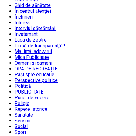
Ghid de sănătate
În centrul atenţiei
Închirieri
Interes
Interviul săptămânii
Invatamant
Lada de zestre
Lipsă de transparenţă?!
Mai întâi adevărul
Mica Publicitate
Oameni şi oameni
ORA DE RECREAȚIE
Paşi spre educaţie
Perspective politice
Politică
PUBLICITATE
Punct de vedere
Religie
Repere istorice
Sanatate
Servicii
Social
Sport