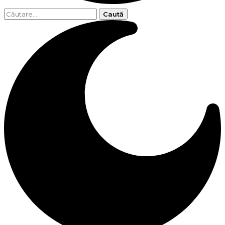
Caută
după: