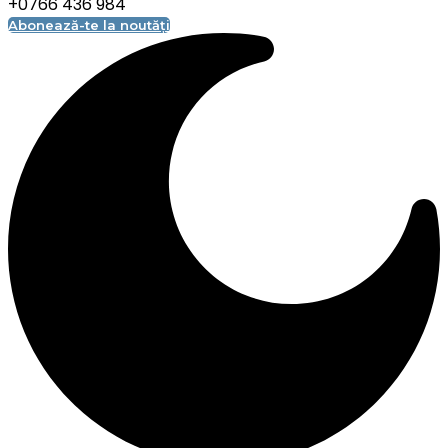
+0766 436 984
Abonează-te la noutăți