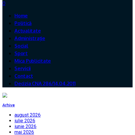
0
Home
Politică
Actualitate
Administrație
Social
Sport
Mica Publicitate
Servicii
Contact
Decizia CNA 286/14.04.2011
Arhive
august 2026
iulie 2026
iunie 2026
mai 2026