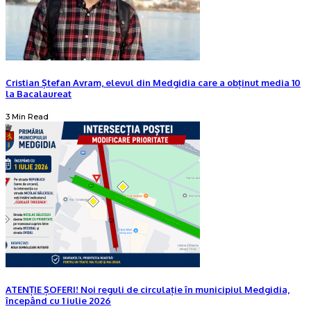
Cristian Ștefan Avram, elevul din Medgidia care a obținut media 10
la Bacalaureat
3 Min Read
ATENȚIE ȘOFERI! Noi reguli de circulație în municipiul Medgidia,
începând cu 1 iulie 2026