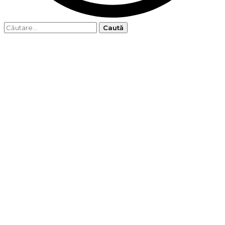
Caută
după: