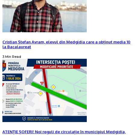
Cristian Ștefan Avram, elevul din Medgidia care a obținut media 10
la Bacalaureat
3 Min Read
ATENȚIE ȘOFERI! Noi reguli de circulație în municipiul Medgidia,