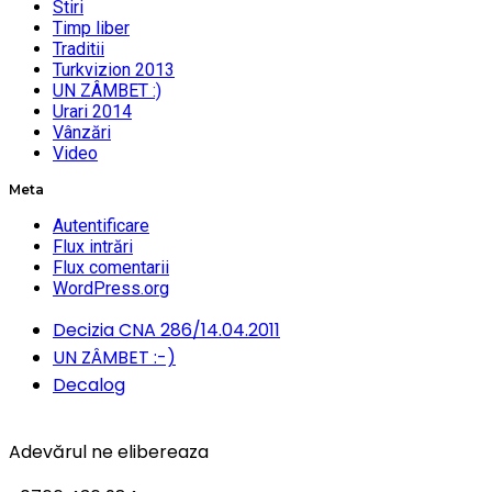
Stiri
Timp liber
Traditii
Turkvizion 2013
UN ZÂMBET :)
Urari 2014
Vânzări
Video
Meta
Autentificare
Flux intrări
Flux comentarii
WordPress.org
Decizia CNA 286/14.04.2011
UN ZÂMBET :-)
Decalog
Adevărul ne elibereaza