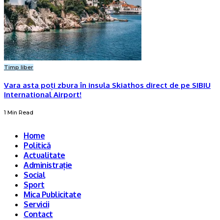
Timp liber
Vara asta poți zbura în insula Skiathos direct de pe SIBIU
International Airport!
1 Min Read
Home
Politică
Actualitate
Administrație
Social
Sport
Mica Publicitate
Servicii
Contact