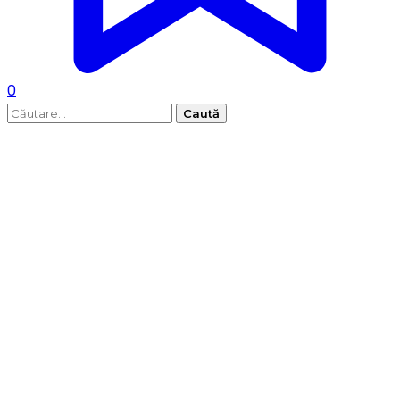
0
Caută
după: