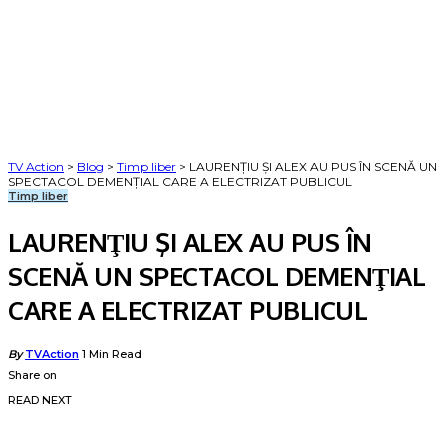
TV Action
>
Blog
>
Timp liber
>
LAURENŢIU ŞI ALEX AU PUS ÎN SCENĂ UN
SPECTACOL DEMENŢIAL CARE A ELECTRIZAT PUBLICUL
Timp liber
LAURENŢIU ŞI ALEX AU PUS ÎN
SCENĂ UN SPECTACOL DEMENŢIAL
CARE A ELECTRIZAT PUBLICUL
Posted
By
TVAction
1 Min Read
by
Share on
READ NEXT