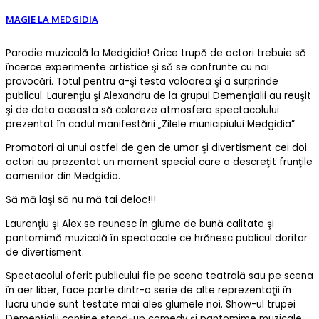
MAGIE LA MEDGIDIA
Parodie muzicală la Medgidia! Orice trupă de actori trebuie să
încerce experimente artistice şi să se confrunte cu noi
provocări. Totul pentru a-şi testa valoarea şi a surprinde
publicul. Laurenţiu şi Alexandru de la grupul Demenţialii au reuşit
şi de data aceasta să coloreze atmosfera spectacolului
prezentat în cadul manifestării „Zilele municipiului Medgidia”.
Promotori ai unui astfel de gen de umor şi divertisment cei doi
actori au prezentat un moment special care a descreţit frunţile
oamenilor din Medgidia.
Să mă laşi să nu mă tai deloc!!!
Laurenţiu şi Alex se reunesc în glume de bună calitate şi
pantomimă muzicală în spectacole ce hrănesc publicul doritor
de divertisment.
Spectacolul oferit publicului fie pe scena teatrală sau pe scena
în aer liber, face parte dintr-o serie de alte reprezentaţii în
lucru unde sunt testate mai ales glumele noi. Show-ul trupei
Demenţialii conţine stand-up comedy şi pantomime muzicale.