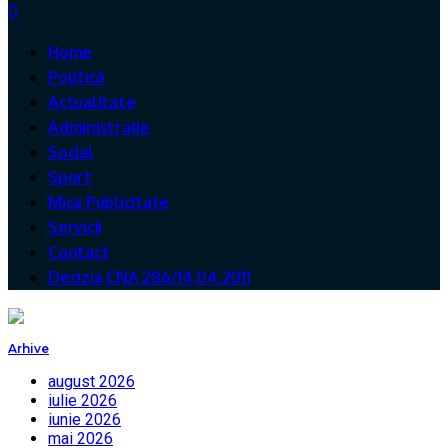
0
Home
Politică
Actualitate
Administrație
Social
Sport
Mica Publicitate
Servicii
Contact
Decizia CNA 286/14.04.2011
Arhive
august 2026
iulie 2026
iunie 2026
mai 2026