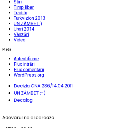
Stiri
Timp liber
Traditii
Turkvizion 2013
UN ZÂMBET :)
Urari 2014
Vânzări
Video
Meta
Autentificare
Flux intrări
Flux comentarii
WordPress.org
Decizia CNA 286/14.04.2011
UN ZÂMBET :-)
Decalog
Adevărul ne elibereaza