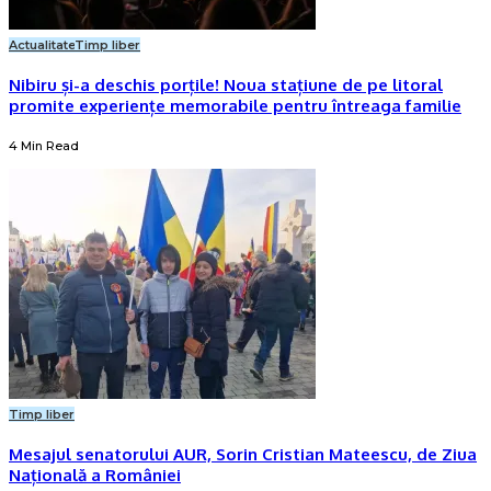
Actualitate
Timp liber
Nibiru și-a deschis porțile! Noua stațiune de pe litoral
promite experiențe memorabile pentru întreaga familie
4 Min Read
Timp liber
Mesajul senatorului AUR, Sorin Cristian Mateescu, de Ziua
Națională a României