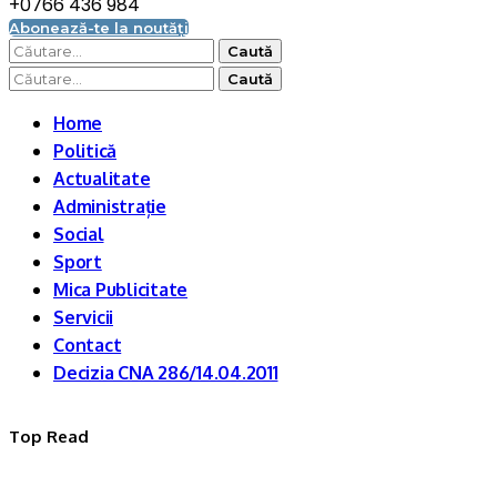
+0766 436 984
Abonează-te la noutăți
Caută
după:
Caută
după:
Home
Politică
Actualitate
Administrație
Social
Sport
Mica Publicitate
Servicii
Contact
Decizia CNA 286/14.04.2011
Top Read