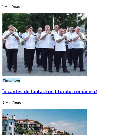
1 Min Read
Timp liber
În cântec de fanfară pe litoralul românesc!
2 Min Read