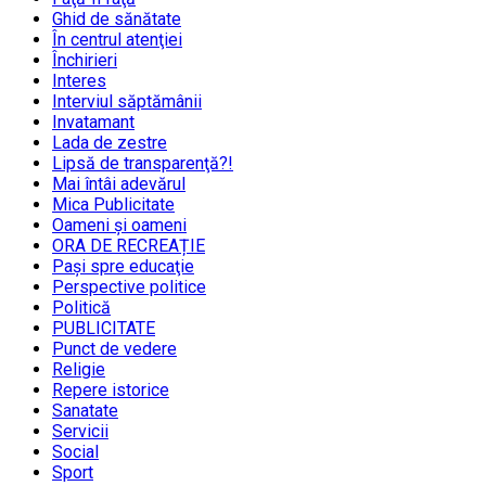
Ghid de sănătate
În centrul atenţiei
Închirieri
Interes
Interviul săptămânii
Invatamant
Lada de zestre
Lipsă de transparenţă?!
Mai întâi adevărul
Mica Publicitate
Oameni şi oameni
ORA DE RECREAȚIE
Paşi spre educaţie
Perspective politice
Politică
PUBLICITATE
Punct de vedere
Religie
Repere istorice
Sanatate
Servicii
Social
Sport