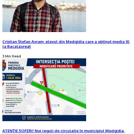
Cristian Ștefan Avram, elevul din Medgidia care a obținut media 10
la Bacalaureat
3 Min Read
ATENȚIE ȘOFERI! Noi reguli de circulație în municipiul Medgidia,