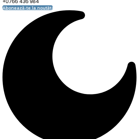
+0766 436 984
Abonează-te la noutăți