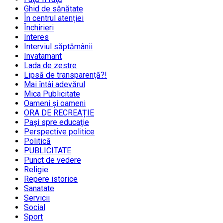
Ghid de sănătate
În centrul atenţiei
Închirieri
Interes
Interviul săptămânii
Invatamant
Lada de zestre
Lipsă de transparenţă?!
Mai întâi adevărul
Mica Publicitate
Oameni şi oameni
ORA DE RECREAȚIE
Paşi spre educaţie
Perspective politice
Politică
PUBLICITATE
Punct de vedere
Religie
Repere istorice
Sanatate
Servicii
Social
Sport