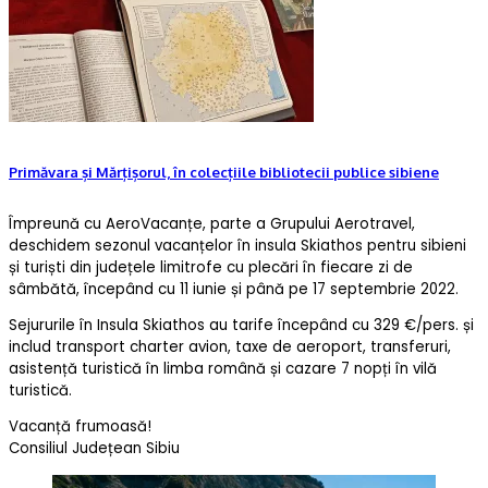
Primăvara și Mărțișorul, în colecțiile bibliotecii publice sibiene
Împreună cu AeroVacanțe, parte a Grupului Aerotravel,
deschidem sezonul vacanțelor în insula Skiathos pentru sibieni
și turiști din județele limitrofe cu plecări în fiecare zi de
sâmbătă, începând cu 11 iunie și până pe 17 septembrie 2022.
Sejururile în Insula Skiathos au tarife începând cu 329 €/pers. și
includ transport charter avion, taxe de aeroport, transferuri,
asistență turistică în limba română și cazare 7 nopți în vilă
turistică.
Vacanță frumoasă!
Consiliul Județean Sibiu