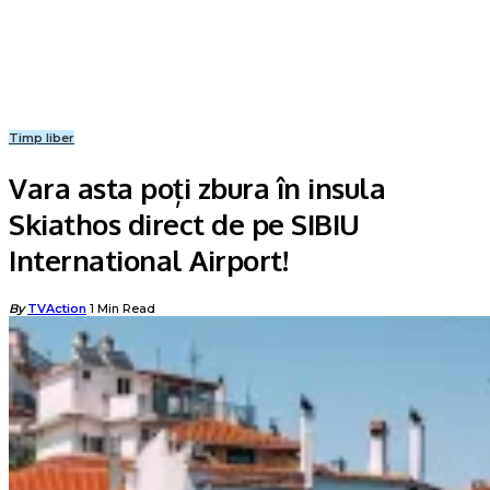
Timp liber
Vara asta poți zbura în insula
Skiathos direct de pe SIBIU
International Airport!
Posted
By
TVAction
1 Min Read
by