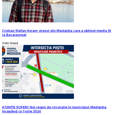
Cristian Ștefan Avram, elevul din Medgidia care a obținut media 10
la Bacalaureat
3 Min Read
ATENȚIE ȘOFERI! Noi reguli de circulație în municipiul Medgidia,
începând cu 1 iulie 2026