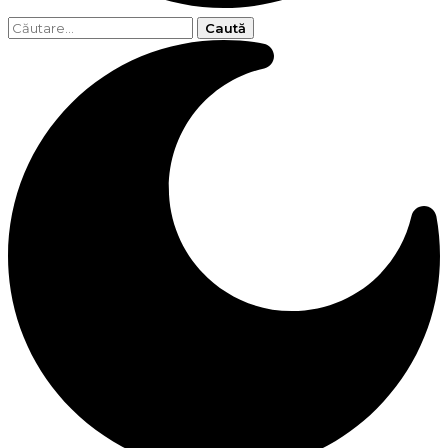
Caută
după: