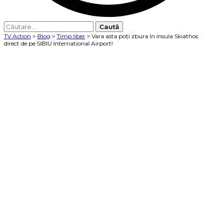
Caută
după:
TV Action
>
Blog
>
Timp liber
>
Vara asta poți zbura în insula Skiathos
direct de pe SIBIU International Airport!