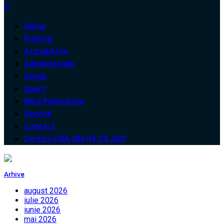
0
Home
Politică
Actualitate
Administrație
Social
Sport
Mica Publicitate
Servicii
Contact
Decizia CNA 286/14.04.2011
Arhive
august 2026
iulie 2026
iunie 2026
mai 2026