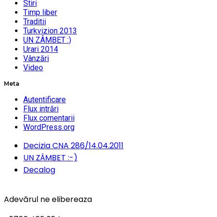
Stiri
Timp liber
Traditii
Turkvizion 2013
UN ZÂMBET :)
Urari 2014
Vânzări
Video
Meta
Autentificare
Flux intrări
Flux comentarii
WordPress.org
Decizia CNA 286/14.04.2011
UN ZÂMBET :-)
Decalog
Adevărul ne elibereaza