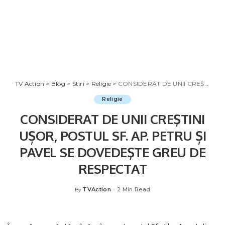
TV Action
>
Blog
>
Stiri
>
Religie
>
CONSIDERAT DE UNII CREŞTINI UȘOR, POSTUL SF. AP. PETRU ȘI PAVEL SE DOVEDEŞTE GREU DE RESPECTAT
Religie
CONSIDERAT DE UNII CREŞTINI
UȘOR, POSTUL SF. AP. PETRU ȘI
PAVEL SE DOVEDEŞTE GREU DE
RESPECTAT
TVAction
2 Min Read
By
Posted
by