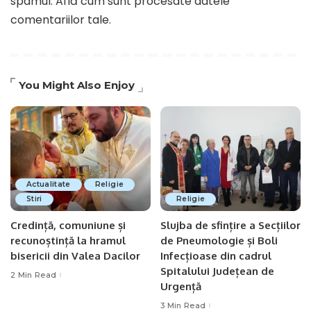
spamul.
Află cum sunt procesate datele
comentariilor tale
.
You Might Also Enjoy
Actualitate
Religie
Stiri
Religie
Credință, comuniune și
Slujba de sfințire a Secțiilor
recunoștință la hramul
de Pneumologie și Boli
bisericii din Valea Dacilor
Infecțioase din cadrul
Spitalului Județean de
2 Min Read
Urgență​
3 Min Read