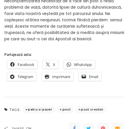
Neconștientizarea necesității de a face din post o reală
problemă de viață, datorită lipsei de cultură duhovnicească,
face viata noastră veștedă pe tot parcursul anului. Ne
copleșesc atâtea neajunsuri, tocmai fiindcă pierdem sensul
vieții. Aceste momente de curățenie sufletească și
trupească, ne oferă posibilitatea de a medita asupra misiunii
pe care au avut-o cei doi Apostoli ai bisericii.
Partajează asta:
Facebook
X
WhatsApp
Telegram
Imprimare
Email
petru si pavel
post
post crestini
TAGS:
SHARE ON