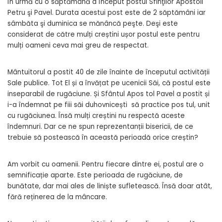
În urmă cu o săptămână a început postul Sfinţilor Apostoli
Petru şi Pavel. Durata acestui post este de 2 săptămâni iar
sâmbăta şi duminica se mănâncă peşte. Deşi este
considerat de către mulți creștini ușor postul este pentru
mulți oameni ceva mai greu de respectat.
Mântuitorul a postit 40 de zile înainte de începutul activității
Sale publice. Tot El și a învățat pe ucenicii Săi, că postul este
inseparabil de rugăciune. Și Sfântul Apos­ tol Pavel a postit și
i-a îndemnat pe fiii săi duhovnicești să practice pos­ tul, unit
cu rugăciunea. Însă mulți creștini nu respectă aceste
îndemnuri. Dar ce ne spun reprezentanții bisericii, de ce
trebuie să postească în această perioadă orice creștin?
Am vorbit cu oamenii. Pentru fiecare dintre ei, postul are o
semnificație aparte. Este perioada de rugăciune, de
bunătate, dar mai ales de liniște sufletească. Însă doar atât,
fără reținerea de la mâncare.