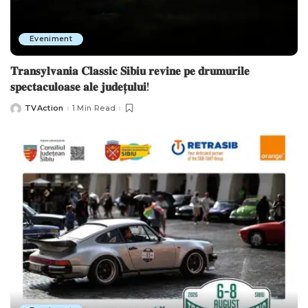
Eveniment
𝐓𝐫𝐚𝐧𝐬𝐲𝐥𝐯𝐚𝐧𝐢𝐚 𝐂𝐥𝐚𝐬𝐬𝐢𝐜 𝐒𝐢𝐛𝐢𝐮 𝐫𝐞𝐯𝐢𝐧𝐞 𝐩𝐞 𝐝𝐫𝐮𝐦𝐮𝐫𝐢𝐥𝐞
𝐬𝐩𝐞𝐜𝐭𝐚𝐜𝐮𝐥𝐨𝐚𝐬𝐞 𝐚𝐥𝐞 𝐣𝐮𝐝𝐞𝐭̦𝐮𝐥𝐮𝐢!
TVAction
1 Min Read
Posted
by