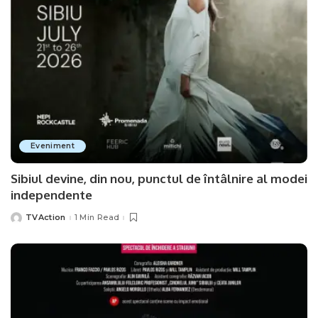
Eveniment
Sibiul devine, din nou, punctul de întâlnire al modei
independente
TVAction
1 Min Read
Posted
by