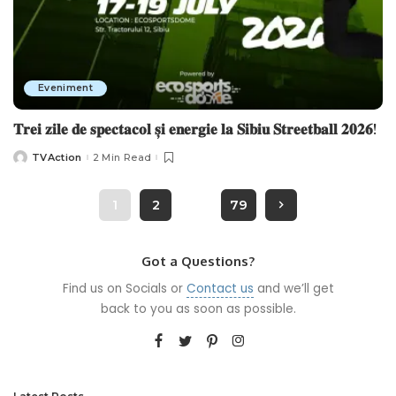
Eveniment
𝐓𝐫𝐞𝐢 𝐳𝐢𝐥𝐞 𝐝𝐞 𝐬𝐩𝐞𝐜𝐭𝐚𝐜𝐨𝐥 𝐬̦𝐢 𝐞𝐧𝐞𝐫𝐠𝐢𝐞 𝐥𝐚 𝐒𝐢𝐛𝐢𝐮 𝐒𝐭𝐫𝐞𝐞𝐭𝐛𝐚𝐥𝐥 𝟐𝟎𝟐𝟔!
TVAction
2 Min Read
Posted
by
1
2
…
79
Got a Questions?
Find us on Socials or
Contact us
and we’ll get
back to you as soon as possible.