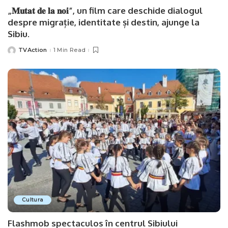
„𝐌𝐮𝐭𝐚𝐭 𝐝𝐞 𝐥𝐚 𝐧𝐨𝐢”, un film care deschide dialogul
despre migrație, identitate și destin, ajunge la
Sibiu.
TVAction
1 Min Read
Posted
by
Cultura
Flashmob spectaculos în centrul Sibiului