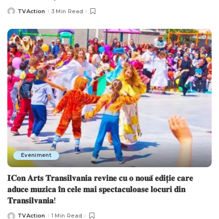
TVAction
3 Min Read
Posted
by
Eveniment
𝐈𝐂𝐨𝐧 𝐀𝐫𝐭𝐬 𝐓𝐫𝐚𝐧𝐬𝐢𝐥𝐯𝐚𝐧𝐢𝐚 𝐫𝐞𝐯𝐢𝐧𝐞 𝐜𝐮 𝐨 𝐧𝐨𝐮𝐚̆ 𝐞𝐝𝐢𝐭̦𝐢𝐞 𝐜𝐚𝐫𝐞
𝐚𝐝𝐮𝐜𝐞 𝐦𝐮𝐳𝐢𝐜𝐚 𝐢̂𝐧 𝐜𝐞𝐥𝐞 𝐦𝐚𝐢 𝐬𝐩𝐞𝐜𝐭𝐚𝐜𝐮𝐥𝐨𝐚𝐬𝐞 𝐥𝐨𝐜𝐮𝐫𝐢 𝐝𝐢𝐧
𝐓𝐫𝐚𝐧𝐬𝐢𝐥𝐯𝐚𝐧𝐢𝐚!
TVAction
1 Min Read
Posted