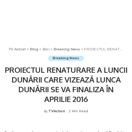
TV Action
>
Blog
>
Stiri
>
Breaking News
>
PROIECTUL RENATURARE A LUNCII DUNĂRII CARE VIZEAZĂ LUNCA DUNĂRII SE VA FINALIZA ÎN APRILIE 2016
Breaking News
PROIECTUL RENATURARE A LUNCII
DUNĂRII CARE VIZEAZĂ LUNCA
DUNĂRII SE VA FINALIZA ÎN
APRILIE 2016
TVAction
2 Min Read
By
Posted
by