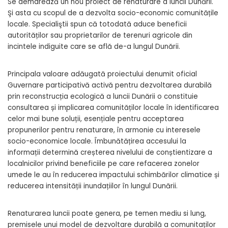
Se demarează un nou proiect de renaturare a luncii Dunării.
Şi asta cu scopul de a dezvolta socio-economic comunitățile
locale. Specialiştii spun că totodată aduce beneficii
autorităților sau proprietarilor de terenuri agricole din
incintele indiguite care se află de-a lungul Dunării.
Principala valoare adăugată proiectului denumit oficial
Guvernare participativă activă pentru dezvoltarea durabilă
prin reconstrucția ecologică a luncii Dunării o constituie
consultarea și implicarea comunităților locale în identificarea
celor mai bune soluții, esențiale pentru acceptarea
propunerilor pentru renaturare, în armonie cu interesele
socio-economice locale. Îmbunătățirea accesului la
informații determină creșterea nivelului de conștientizare a
localnicilor privind beneficiile pe care refacerea zonelor
umede le au în reducerea impactului schimbărilor climatice și
reducerea intensității inundațiilor în lungul Dunării.
Renaturarea luncii poate genera, pe temen mediu si lung,
premisele unui model de dezvoltare durabilă a comunitaților