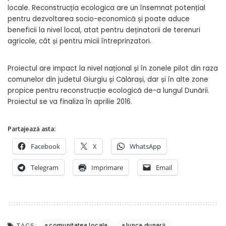
locale. Reconstrucția ecologica are un însemnat potențial
pentru dezvoltarea socio-economică și poate aduce
beneficii la nivel local, atat pentru deținatorii de terenuri
agricole, cât și pentru micii întreprinzatori.
Proiectul are impact la nivel național și în zonele pilot din raza
comunelor din judetul Giurgiu și Călărași, dar și în alte zone
propice pentru reconstrucție ecologică de-a lungul Dunării.
Proiectul se va finaliza în aprilie 2016.
Partajează asta:
Facebook
X
WhatsApp
Telegram
Imprimare
Email
comunitatea locala
lunca dunarii
TAGS: