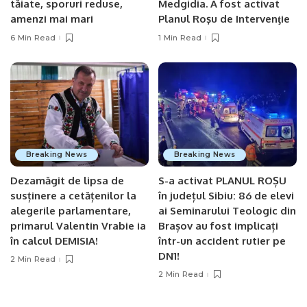
tăiate, sporuri reduse,
Medgidia. A fost activat
amenzi mai mari
Planul Roşu de Intervenţie
6 Min Read
1 Min Read
Breaking News
Breaking News
Dezamăgit de lipsa de
S-a activat PLANUL ROȘU
susținere a cetățenilor la
în județul Sibiu: 86 de elevi
alegerile parlamentare,
ai Seminarului Teologic din
primarul Valentin Vrabie ia
Brașov au fost implicați
în calcul DEMISIA!
într-un accident rutier pe
DN1!
2 Min Read
2 Min Read