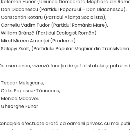
-Kelemen Hunor (Uniunea Democrată Maghiară din Româ
-Dan Diaconescu (Partidul Poporului – Dan Diaconescu),
-Constantin Rotaru (Partidul Alianţa Socialistă),
-Corneliu Vadim Tudor (Partidul România Mare),
-William Brânză (Partidul Ecologist Român),
-Mirel Mircea Amariței (Prodemo)
-Szilagyi Zsolt, (Partidului Popular Maghiar din Transilvania
De asemenea, vizează funcția de șef al statului și patru i
-Teodor Meleşcanu,
-Călin Popescu-Tăriceanu,
-Monica Macovei,
-Gheorghe Funar
Sondajele efectuate arată că oamenii privesc cu mai puțin