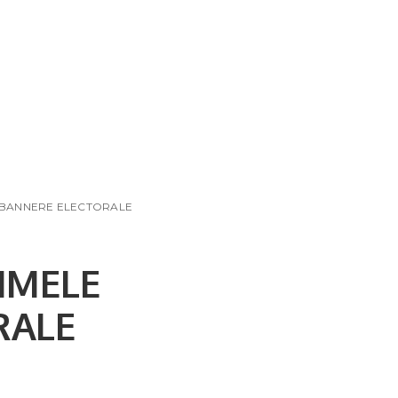
I BANNERE ELECTORALE
IMELE
RALE