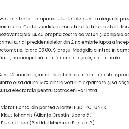
S-a dat startul campaniei electorale pentru alegerile prez
noiembrie. Cei 14 candidați s-au aliniat la linia de start, fi
dezavantajele lui, cu propria zestre de voturi și echipele
primul tur al prezidenţialelor din 2 noiembrie lupta a începu
octombrie, la ora 00.00. Și orașul Medgidia a intrat în cam
Timid, au început să apară bannere și afişe electorale.
Sunt 14 candidati, iar statististicle au arătat că este apro
dintre ei sa adune 50% dintre voturile exprimate și să câști
cursa electorală pentru Cotroceni vor intra
-Victor Ponta, din partea Alianței PSD-PC-UNPR,
-Klaus Iohannis (Alianța Creștin-Liberală),
-Elena Udrea (Partidul Mișcarea Populară),