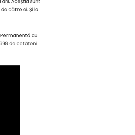
 ani. Aceștia sunt
e către ei. Și la
lă Permanentă au
3.698 de cetățeni