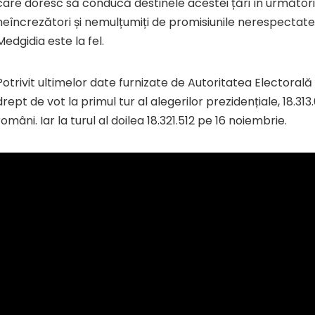
care doresc să conducă destinele acestei țări în următorii
neîncrezători și nemulțumiți de promisiunile nerespectate d
Medgidia este la fel.
Potrivit ultimelor date furnizate de Autoritatea Electora
drept de vot la primul tur al alegerilor prezidențiale, 18.31
români. Iar la turul al doilea 18.321.512 pe 16 noiembrie.