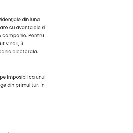
idenţiale din luna
ecare cu avantajele și
 de campanie. Pentru
t vineri, 3
panie electorală.
ape imposibil ca unul
ge din primul tur. În