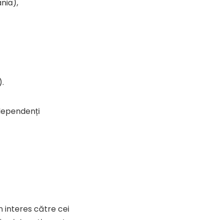
nia),
).
ndependenți
 interes către cei