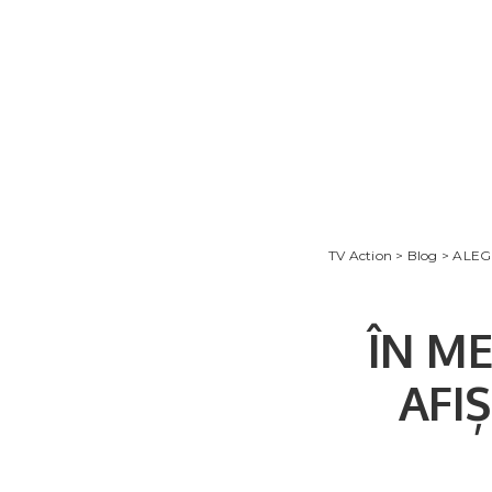
TV Action
>
Blog
>
ALEG
ÎN M
AFI