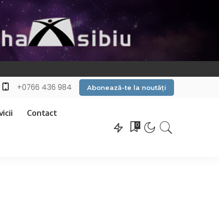
+0766 436 984
Abonează-te la noutăți
icii
Contact
0