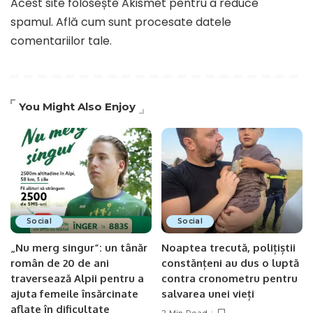
Acest site folosește Akismet pentru a reduce
spamul.
Află cum sunt procesate datele
comentariilor tale
.
You Might Also Enjoy
Social
Social
„Nu merg singur”: un tânăr
Noaptea trecută, polițiștii
român de 20 de ani
constănțeni au dus o luptă
traversează Alpii pentru a
contra cronometru pentru
ajuta femeile însărcinate
salvarea unei vieți
aflate în dificultate
2 Min Read