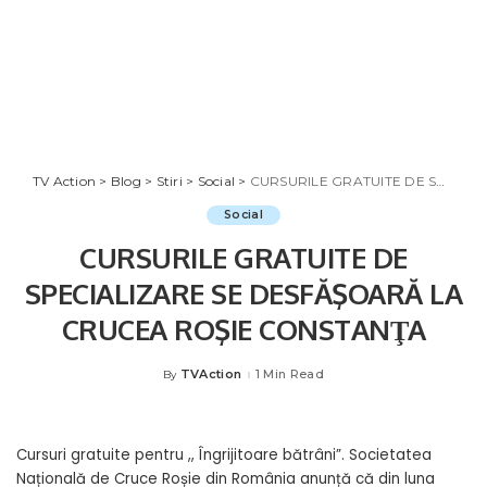
TV Action
>
Blog
>
Stiri
>
Social
>
CURSURILE GRATUITE DE SPECIALIZARE SE DESFĂŞOARĂ LA CRUCEA ROŞIE CONSTANŢA
Social
CURSURILE GRATUITE DE
SPECIALIZARE SE DESFĂŞOARĂ LA
CRUCEA ROŞIE CONSTANŢA
TVAction
1 Min Read
By
Posted
by
Cursuri gratuite pentru ,, Îngrijitoare bătrâni”. Societatea
Națională de Cruce Roșie din România anunță că din luna