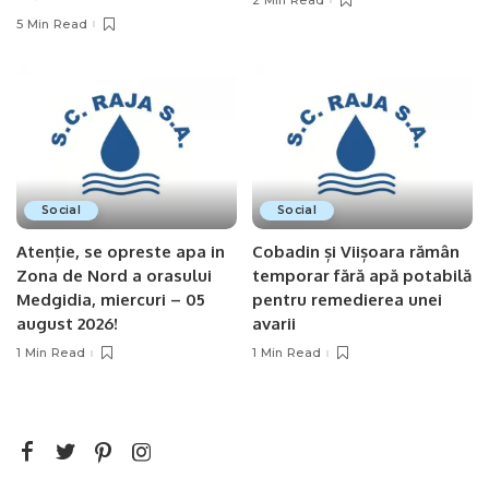
5 Min Read
Social
Social
Atenție, se opreste apa in
Cobadin și Viișoara rămân
Zona de Nord a orasului
temporar fără apă potabilă
Medgidia, miercuri – 05
pentru remedierea unei
august 2026!
avarii
1 Min Read
1 Min Read