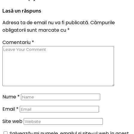
Lasă un răspuns
Adresa ta de email nu va fi publicată.
Câmpurile
obligatorii sunt marcate cu
*
Comentariu
*
Nume
*
Email
*
Site web
Salvează-mi numele, emailul și site-ul web în acest