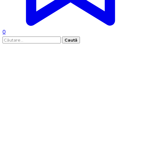
0
Caută
după: