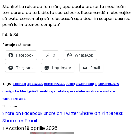
Atenție! La reluarea furnizării, apa poate prezenta modificări
temporare de turbiditate sau culoare. Recomandăm abonaților
să evite consumul și să folosească apa doar în scopuri casnice
până la limpezirea completă.
RAJA SA
Partajează asta:
Facebook
X
WhatsApp
Telegram
Imprimare
Email
Tags:
abonați
apaRAJA
echipeRAJA
JudețulConstanța
lucrareRAJA
medgidia
MedgidiaZonaN
raja
reteleapa
retelecanalizare
sistare
furnizare apa
Share on
Share on Pinterest
Share on Facebook
Share on Twitter
Share on Email
TVAction
19 aprilie 2026