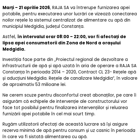
Marți – 21 aprilie 2026
, RAJA SA va întrerupe furnizarea apei
potabile, pentru executarea unor lucrări ce vizează conectarea
noilor rețele la sistemul centralizat de alimentare cu apă din
municipiul Medgidia, județul Constanța.
Astfel,
în intervalul orar 08:00 – 22:00, vor fi afectați de
lipsa apei consumatorii din Zona de Nord a orașului
Medgidia
.
Investiția face parte din „Proiectul regional de dezvoltare a
infrastructurii de apă și apă uzată în aria de operare a RAJA SA
Constanța în perioada 2014 – 2020, Contract CL 23- Rețele apă
și aducțiuni Medgidia. Rețele de canalizare Medgidia”, în valoare
de aproximativ 53 milioane lei.
Ne cerem scuze pentru disconfortul creat abonaților, pe care îi
asigurăm că echipele de intervenție ale constructorului vor
face tot posibilul pentru finalizarea intervențiilor și reluarea
furnizării apei potabile în cel mai scurt timp.
Rugăm utilizatorii afectați de această lucrare să își asigure
rezerva minimă de apă pentru consum și uz casnic în perioada
în care va fi sistată alimentarea cu apă.