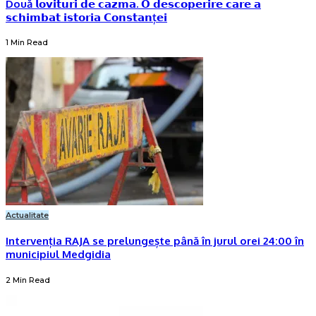
Două 𝗹𝗼𝘃𝗶𝘁𝘂𝗿𝗶 𝗱𝗲 𝗰𝗮𝘇𝗺𝗮. 𝗢 𝗱𝗲𝘀𝗰𝗼𝗽𝗲𝗿𝗶𝗿𝗲 𝗰𝗮𝗿𝗲 𝗮
𝘀𝗰𝗵𝗶𝗺𝗯𝗮𝘁 𝗶𝘀𝘁𝗼𝗿𝗶𝗮 𝗖𝗼𝗻𝘀𝘁𝗮𝗻ț𝗲𝗶
1 Min Read
Actualitate
Intervenția RAJA se prelungește până în jurul orei 24:00 în
municipiul Medgidia
2 Min Read