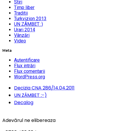
Stiri
Timp liber
Traditii
Turkvizion 2013
UN ZÂMBET :)
Urari 2014
Vânzări
Video
Meta
Autentificare
Flux intrări
Flux comentarii
WordPress.org
Decizia CNA 286/14.04.2011
UN ZÂMBET :-)
Decalog
Adevărul ne elibereaza