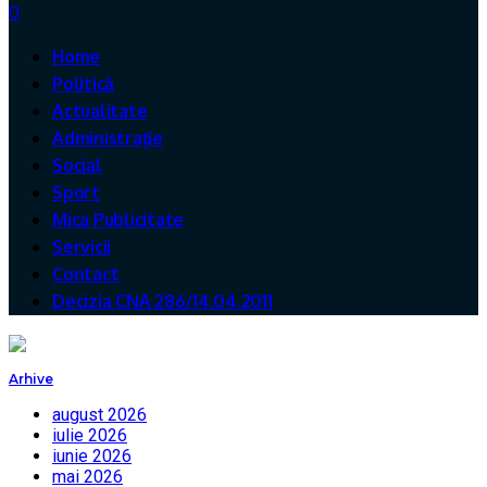
0
Home
Politică
Actualitate
Administrație
Social
Sport
Mica Publicitate
Servicii
Contact
Decizia CNA 286/14.04.2011
Arhive
august 2026
iulie 2026
iunie 2026
mai 2026