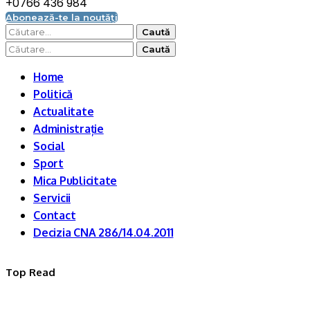
+0766 436 984
Abonează-te la noutăți
Caută
după:
Caută
după:
Home
Politică
Actualitate
Administrație
Social
Sport
Mica Publicitate
Servicii
Contact
Decizia CNA 286/14.04.2011
Top Read