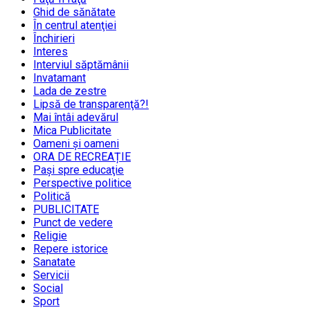
Ghid de sănătate
În centrul atenţiei
Închirieri
Interes
Interviul săptămânii
Invatamant
Lada de zestre
Lipsă de transparenţă?!
Mai întâi adevărul
Mica Publicitate
Oameni şi oameni
ORA DE RECREAȚIE
Paşi spre educaţie
Perspective politice
Politică
PUBLICITATE
Punct de vedere
Religie
Repere istorice
Sanatate
Servicii
Social
Sport