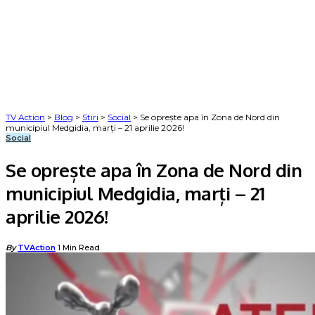
TV Action
>
Blog
>
Stiri
>
Social
>
Se oprește apa în Zona de Nord din
municipiul Medgidia, marți – 21 aprilie 2026!
Social
Se oprește apa în Zona de Nord din
municipiul Medgidia, marți – 21
aprilie 2026!
Posted
By
TVAction
1 Min Read
by