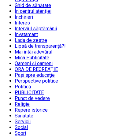
Ghid de sănătate
În centrul atenţiei
Închirieri
Interes
Interviul săptămânii
Invatamant
Lada de zestre
Lipsă de transparenţă?!
Mai întâi adevărul
Mica Publicitate
Oameni şi oameni
ORA DE RECREAȚIE
Paşi spre educaţie
Perspective politice
Politică
PUBLICITATE
Punct de vedere
Religie
Repere istorice
Sanatate
Servicii
Social
Sport