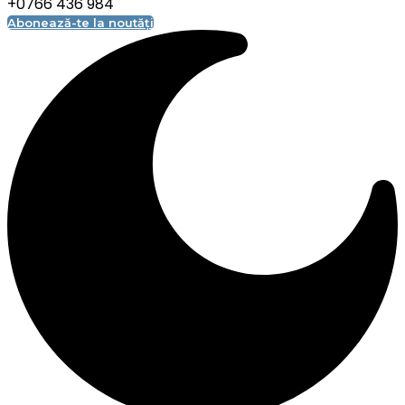
+0766 436 984
Abonează-te la noutăți