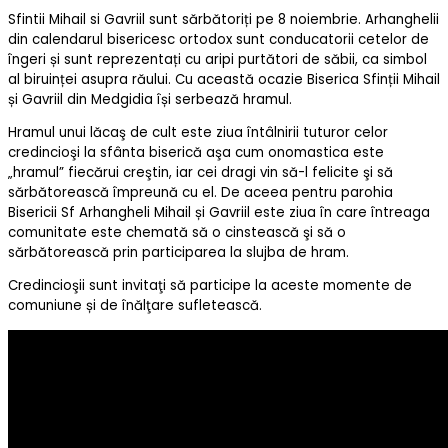
Sfintii Mihail si Gavriil sunt sărbătoriți pe 8 noiembrie. Arhanghelii
din calendarul bisericesc ortodox sunt conducatorii cetelor de
îngeri și sunt reprezentați cu aripi purtători de săbii, ca simbol
al biruinței asupra răului. Cu această ocazie Biserica Sfinții Mihail
și Gavriil din Medgidia își serbează hramul.
Hramul unui lăcaş de cult este ziua întâlnirii tuturor celor
credincioşi la sfânta biserică aşa cum onomastica este
„hramul” fiecărui creştin, iar cei dragi vin să-l felicite şi să
sărbătorească împreună cu el. De aceea pentru parohia
Bisericii Sf Arhangheli Mihail și Gavriil este ziua în care întreaga
comunitate este chemată să o cinstească şi să o
sărbătorească prin participarea la slujba de hram.
Credincioşii sunt invitaţi să participe la aceste momente de
comuniune și de înălţare sufletească.