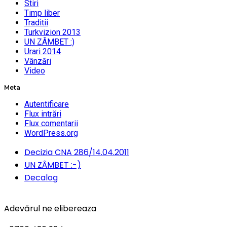
Stiri
Timp liber
Traditii
Turkvizion 2013
UN ZÂMBET :)
Urari 2014
Vânzări
Video
Meta
Autentificare
Flux intrări
Flux comentarii
WordPress.org
Decizia CNA 286/14.04.2011
UN ZÂMBET :-)
Decalog
Adevărul ne elibereaza