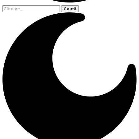
Caută
după: