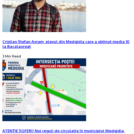
Cristian Ștefan Avram, elevul din Medgidia care a obținut media 10
la Bacalaureat
3 Min Read
ATENȚIE ȘOFERI! Noi reguli de circulație în municipiul Medgidia,