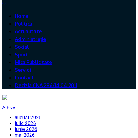
0
Home
Politică
Actualitate
Administrație
Social
Sport
Mica Publicitate
Servicii
Contact
Decizia CNA 286/14.04.2011
Arhive
august 2026
iulie 2026
iunie 2026
mai 2026