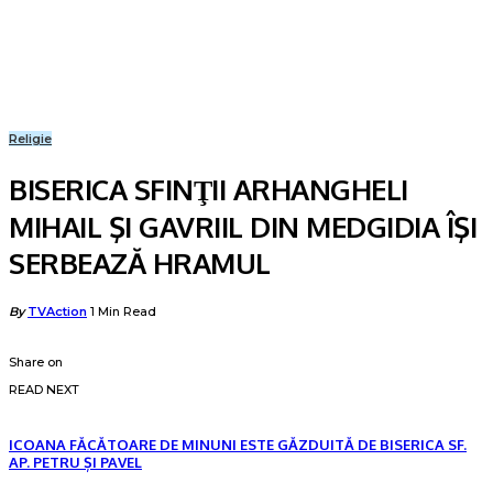
Religie
BISERICA SFINŢII ARHANGHELI
MIHAIL ŞI GAVRIIL DIN MEDGIDIA ÎŞI
SERBEAZĂ HRAMUL
Posted
By
TVAction
1 Min Read
by
Share on
READ NEXT
ICOANA FĂCĂTOARE DE MINUNI ESTE GĂZDUITĂ DE BISERICA SF.
AP. PETRU ȘI PAVEL