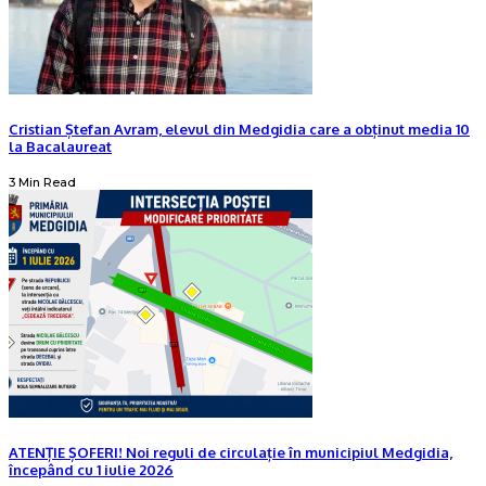
Cristian Ștefan Avram, elevul din Medgidia care a obținut media 10
la Bacalaureat
3 Min Read
ATENȚIE ȘOFERI! Noi reguli de circulație în municipiul Medgidia,
începând cu 1 iulie 2026