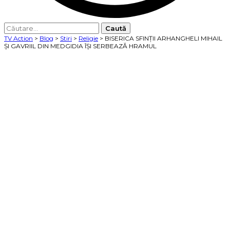
Caută
după:
TV Action
>
Blog
>
Stiri
>
Religie
>
BISERICA SFINŢII ARHANGHELI MIHAIL
ŞI GAVRIIL DIN MEDGIDIA ÎŞI SERBEAZĂ HRAMUL