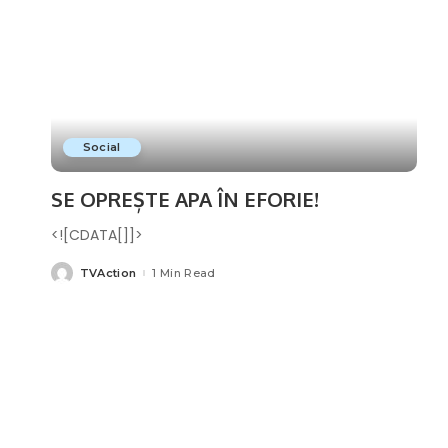
Social
SE OPREȘTE APA ÎN EFORIE!
<![CDATA[]]>
TVAction
1 Min Read
Posted
by