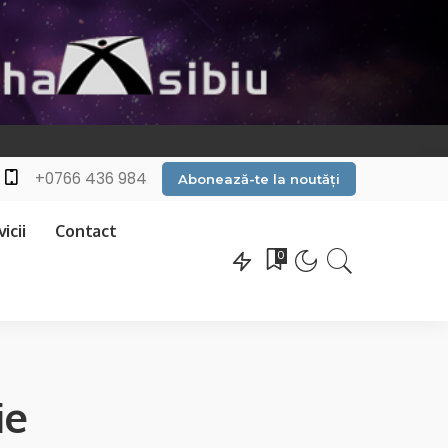
+0766 436 984
Abonează-te la noutăți
icii
Contact
0
ie