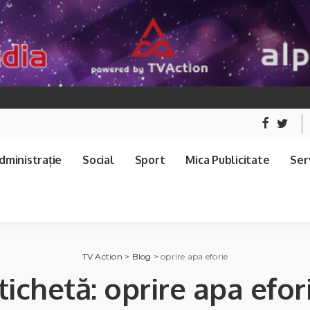
dministrație
Social
Sport
Mica Publicitate
Serv
TV Action
>
Blog
>
oprire apa eforie
tichetă:
oprire apa efor