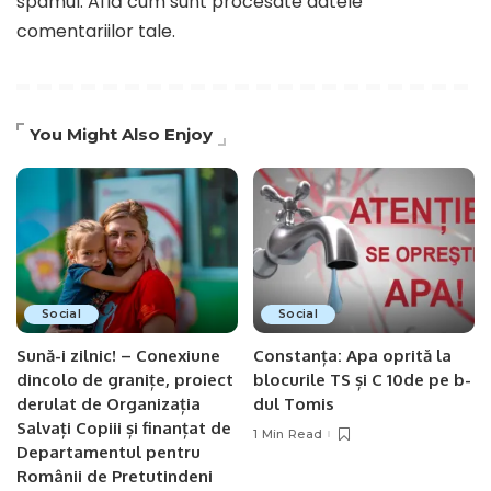
spamul.
Află cum sunt procesate datele
comentariilor tale
.
You Might Also Enjoy
Social
Social
Sună-i zilnic! – Conexiune
Constanța: Apa oprită la
dincolo de granițe, proiect
blocurile TS și C 10de pe b-
derulat de Organizația
dul Tomis
Salvați Copiii și finanțat de
1 Min Read
Departamentul pentru
Românii de Pretutindeni