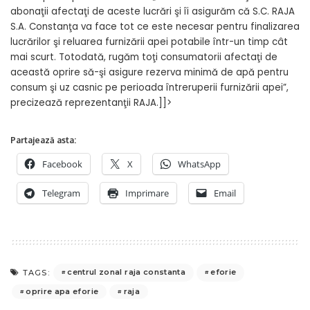
abonaţii afectaţi de aceste lucrări şi îi asigurăm că S.C. RAJA
S.A. Constanţa va face tot ce este necesar pentru finalizarea
lucrărilor şi reluarea furnizării apei potabile într-un timp cât
mai scurt. Totodată, rugăm toţi consumatorii afectaţi de
această oprire să-şi asigure rezerva minimă de apă pentru
consum şi uz casnic pe perioada întreruperii furnizării apei”,
precizează reprezentanţii RAJA.]]>
Partajează asta:
Facebook
X
WhatsApp
Telegram
Imprimare
Email
centrul zonal raja constanta
eforie
TAGS:
oprire apa eforie
raja