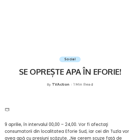
Social
SE OPREȘTE APA ÎN EFORIE!
TVAction
1 Min Read
By
Posted
by
9 aprilie, în intervalul 00,00 – 24,00. Vor fi afectaţi
consumatorii din localitatea Eforie Sud, iar cei din Tuzla vor
avea apă cu presiuni scăzute. „Ne cerem scuze faţă de