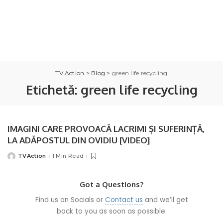
TV Action
>
Blog
>
green life recycling
Etichetă:
green life recycling
IMAGINI CARE PROVOACĂ LACRIMI ȘI SUFERINȚĂ,
LA ADĂPOSTUL DIN OVIDIU [VIDEO]
TVAction
1 Min Read
Posted
by
Got a Questions?
Find us on Socials or
Contact us
and we’ll get
back to you as soon as possible.