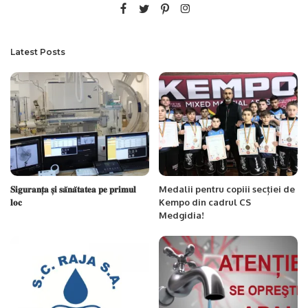
Latest Posts
𝐒𝐢𝐠𝐮𝐫𝐚𝐧𝐭̦𝐚 𝐬̦𝐢 𝐬𝐚̆𝐧𝐚̆𝐭𝐚𝐭𝐞𝐚 𝐩𝐞 𝐩𝐫𝐢𝐦𝐮𝐥
Medalii pentru copiii secției de
𝐥𝐨𝐜
Kempo din cadrul CS
Medgidia!