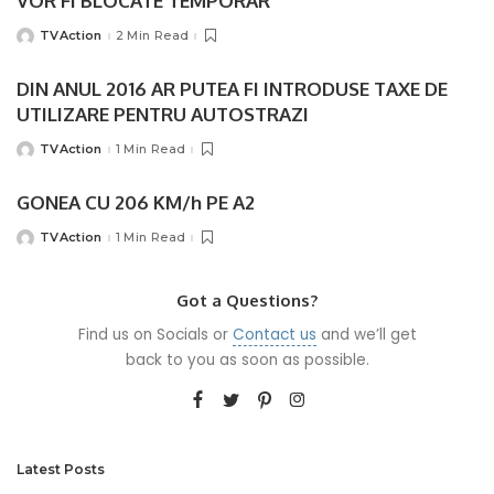
VOR FI BLOCATE TEMPORAR
TVAction
2 Min Read
Posted
by
DIN ANUL 2016 AR PUTEA FI INTRODUSE TAXE DE
UTILIZARE PENTRU AUTOSTRAZI
TVAction
1 Min Read
Posted
by
GONEA CU 206 KM/h PE A2
TVAction
1 Min Read
Posted
by
Got a Questions?
Find us on Socials or
Contact us
and we’ll get
back to you as soon as possible.
Latest Posts