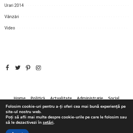
Urari 2014
Vânzări
Video
Home
Politică
Actualitate
Administrație
Social
Sport
Mica Publicitate
Servicii
Contact
Folosim cookie-uri pentru a-ți oferi cea mai bună experiență pe
site-ul nostru web.
Decizia CNA 286/14.04.2011
Poți să afli mai multe despre cookie-urile pe care le folosim sau
să le dezactivezi în
setări
.