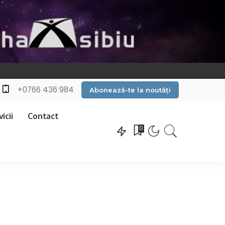
+0766 436 984
Abonează-te la noutăți
icii
Contact
0