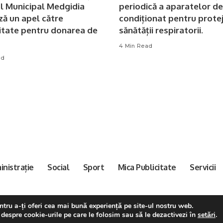
ul Municipal Medgidia
periodică a aparatelor de
ză un apel către
condiționat pentru prote
tate pentru donarea de
sănătății respiratorii.
4 Min Read
ad
nistrație
Social
Sport
Mica Publicitate
Servicii
tru a-ți oferi cea mai bună experiență pe site-ul nostru web.
©2021 Pixwell made with Love, powered by ThemeRuby.
 despre cookie-urile pe care le folosim sau să le dezactivezi în
setări
.