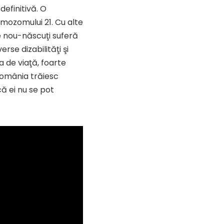
efinitivă. O
mozomului 21. Cu alte
e nou-născuţi suferă
rse dizabilităţi şi
 de viaţă, foarte
 România trăiesc
că ei nu se pot