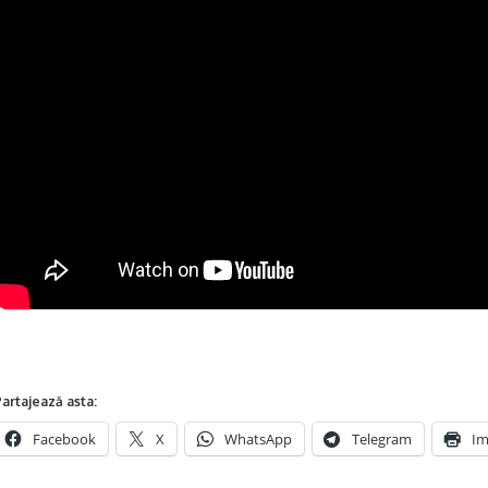
artajează asta:
Facebook
X
WhatsApp
Telegram
Im