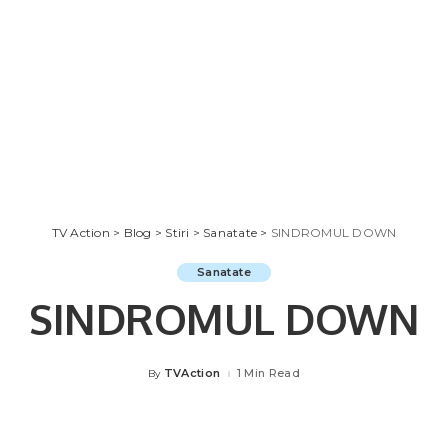
TV Action
>
Blog
>
Stiri
>
Sanatate
>
SINDROMUL DOWN
Sanatate
SINDROMUL DOWN
TVAction
1 Min Read
By
Posted
by