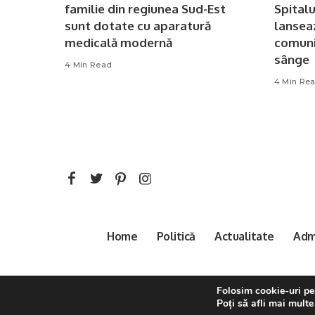
familie din regiunea Sud-Est
Spital
sunt dotate cu aparatură
lansea
medicală modernă
comuni
sânge
4 Min Read
4 Min Re
Home
Politică
Actualitate
Admi
Folosim cookie-uri pen
Poți să afli mai multe