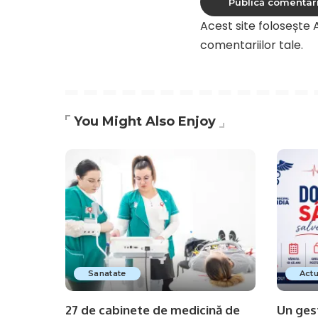
Acest site folosește
comentariilor tale
.
You Might Also Enjoy
Sanatate
Actu
27 de cabinete de medicină de
Un gest