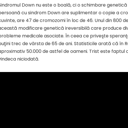
Sindromul Down nu este o boală, ci o schimbare genetică d
persoană cu sindrom Down are suplimentar o copie a cro
cuvinte, are 47 de cromozomi în loc de 46. Unul din 800 d
această modificare genetică ireversibilă
care produce dive
probleme medicale asociate. În ceea ce priveşte speranţa
puţini trec de vârsta de 65 de ani. Statisticile arată că în
aproximativ 50.000 de astfel de oameni. Trist este faptul 
vindeca niciodată.