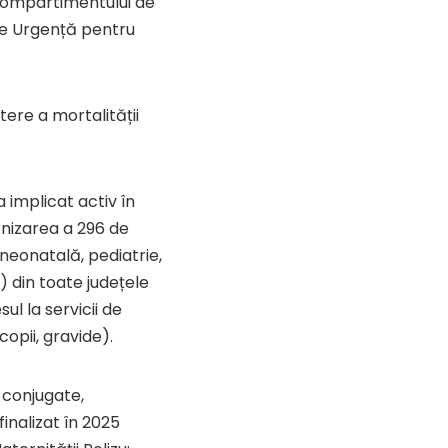
Compartimentului de
 de Urgență pentru
ere a mortalității
a implicat activ în
nizarea a 296 de
 neonatală, pediatrie,
) din toate județele
ul la servicii de
opii, gravide).
i conjugate,
finalizat în 2025