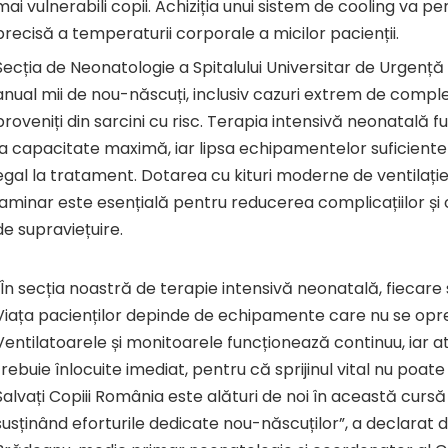
mai vulnerabili copii. Achiziția unui sistem de cooling va 
precisă a temperaturii corporale a micilor pacienții.
Secția de Neonatologie a Spitalului Universitar de Urgență 
anual mii de nou-născuți, inclusiv cazuri extrem de compl
proveniți din sarcini cu risc. Terapia intensivă neonatală
la capacitate maximă, iar lipsa echipamentelor suficient
egal la tratament. Dotarea cu kituri moderne de ventilație 
laminar este esențială pentru reducerea complicațiilor și
de supraviețuire.
„În secția noastră de terapie intensivă neonatală, fiecar
Viața pacienților depinde de echipamente care nu se opre
Ventilatoarele și monitoarele funcționează continuu, iar 
trebuie înlocuite imediat, pentru că sprijinul vital nu poate
Salvați Copiii România este alături de noi în această cursă
susținând eforturile dedicate nou-născuților”, a declarat 