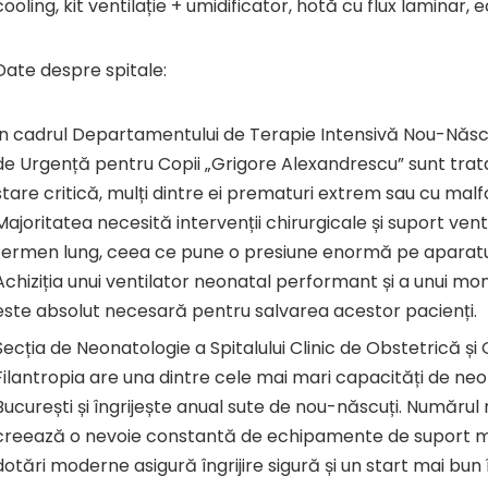
cooling, kit ventilație + umidificator, hotă cu flux laminar, 
Date despre spitale:
În cadrul Departamentului de Terapie Intensivă Nou-Născuți
de Urgență pentru Copii „Grigore Alexandrescu” sunt tratați
stare critică, mulți dintre ei prematuri extrem sau cu malf
Majoritatea necesită intervenții chirurgicale și suport ven
termen lung, ceea ce pune o presiune enormă pe aparatu
Achiziția unui ventilator neonatal performant și a unui moni
este absolut necesară pentru salvarea acestor pacienți.
Secția de Neonatologie a Spitalului Clinic de Obstetrică și
Filantropia are una dintre cele mai mari capacități de neo
București și îngrijește anual sute de nou-născuți. Numărul
creează o nevoie constantă de echipamente de suport med
dotări moderne asigură îngrijire sigură și un start mai bun 