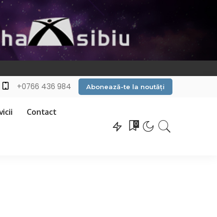
+0766 436 984
Abonează-te la noutăți
icii
Contact
0