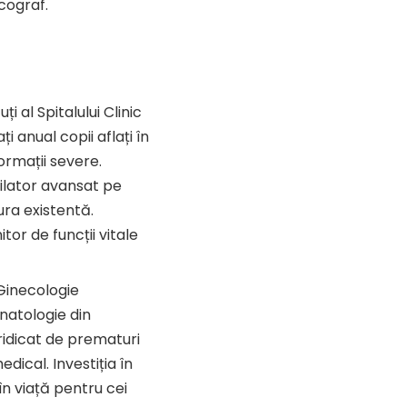
ecograf.
 al Spitalului Clinic
 anual copii aflați în
ormații severe.
tilator avansat pe
ra existentă.
tor de funcții vitale
 Ginecologie
natologie din
 ridicat de prematuri
ical. Investiția în
în viață pentru cei