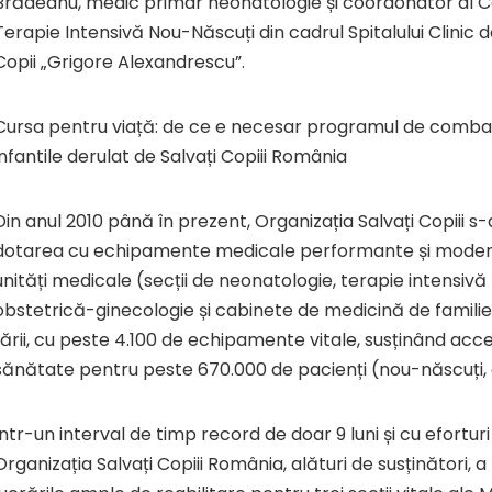
Brădeanu, medic primar neonatologie și coordonator al 
Terapie Intensivă Nou-Născuți din cadrul Spitalului Clinic
Copii „Grigore Alexandrescu”.
Cursa pentru viață: de ce e necesar programul de combat
infantile derulat de Salvați Copiii România
Din anul 2010 până în prezent, Organizația Salvați Copiii s-
dotarea cu echipamente medicale performante și moder
unități medicale (secții de neonatologie, terapie intensivă
obstetrică-ginecologie și cabinete de medicină de familie
țării, cu peste 4.100 de echipamente vitale, susținând acces
sănătate pentru peste 670.000 de pacienți (nou-născuți, c
Într-un interval de timp record de doar 9 luni și cu efortur
Organizația Salvați Copiii România, alături de susținători, a 