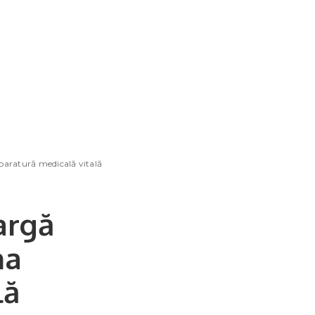
paratură medicală vitală
argă
na
lă