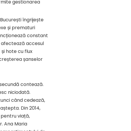
permite gestionarea
București îngrijește
exe și prematuri
 funcționează constant
e afectează accesul
și hote cu flux
 creșterea șanselor
e secundă contează.
sc niciodată.
atunci când cedează,
 aștepta. Din 2014,
 pentru viață,
dr. Ana Maria