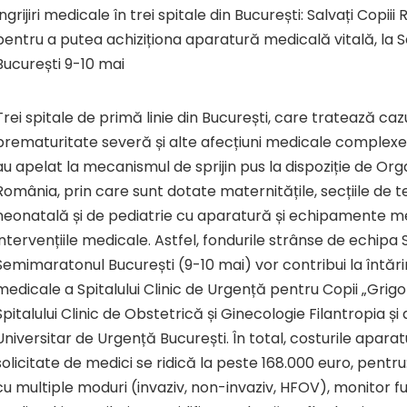
îngrijiri medicale în trei spitale din București: Salvați Copi
pentru a putea achiziționa aparatură medicală vitală, la
București 9-10 mai
Trei spitale de primă linie din București, care tratează caz
prematuritate severă și alte afecțiuni medicale complexe
au apelat la mecanismul de sprijin pus la dispoziție de Orga
România, prin care sunt dotate maternitățile, secțiile de t
neonatală și de pediatrie cu aparatură și echipamente me
intervențiile medicale. Astfel, fondurile strânse de echipa Sa
Semimaratonul București (9-10 mai) vor contribui la întări
medicale a Spitalului Clinic de Urgență pentru Copii „Grig
Spitalului Clinic de Obstetrică și Ginecologie Filantropia și a
Universitar de Urgență București. În total, costurile aparat
solicitate de medici se ridică la peste 168.000 euro, pentru
cu multiple moduri (invaziv, non-invaziv, HFOV), monitor fun