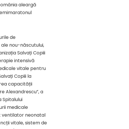
ii România aleargă
 Semimaratonul
urile de
 ale nou-născutului,
nizația Salvați Copiii
erapie intensivă
dicale vitale pentru
lvați Copiii la
rea capacității
ore Alexandrescu”, a
 Spitalului
urii medicale
: ventilator neonatal
cții vitale, sistem de