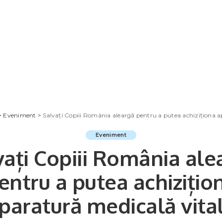
>
Eveniment
>
Salvați Copiii România aleargă pentru a putea achiziționa a
Eveniment
vați Copiii România ale
entru a putea achizițio
paratură medicală vita