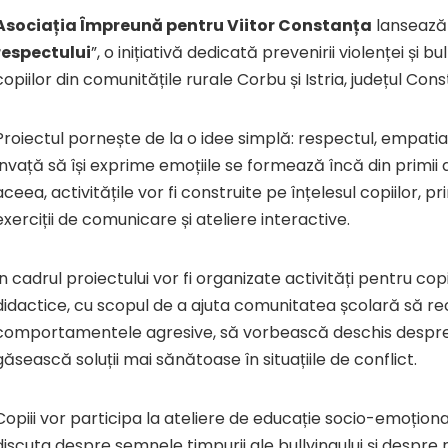
Asociația Împreună pentru Viitor Constanța
lansează 
respectului
”, o inițiativă dedicată prevenirii violenței și bu
copiilor din comunitățile rurale Corbu și Istria, județul Con
Proiectul pornește de la o idee simplă: respectul, empatia și
învață să își exprime emoțiile se formează încă din primii 
aceea, activitățile vor fi construite pe înțelesul copiilor, pr
exerciții de comunicare și ateliere interactive.
În cadrul proiectului vor fi organizate activități pentru copii
didactice, cu scopul de a ajuta comunitatea școlară să r
comportamentele agresive, să vorbească deschis despre 
găsească soluții mai sănătoase în situațiile de conflict.
Copiii vor participa la ateliere de educație socio-emoțional
discuta despre semnele timpurii ale bullyingului și despre ro