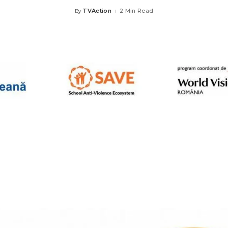
TVAction
2 Min Read
By
Posted
by