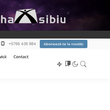
+0766 436 984
Abonează-te la noutăți
icii
Contact
0