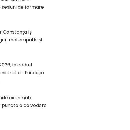
e sesiuni de formare
r Constanța își
gur, mai empatic și
2026, în cadrul
nistrat de Fundația
.
niile exprimate
at punctele de vedere