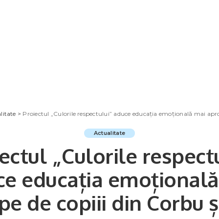
litate
>
Proiectul „Culorile respectului” aduce educația emoțională mai aproa
Actualitate
ectul „Culorile respect
ce educația emoțională
e de copiii din Corbu și