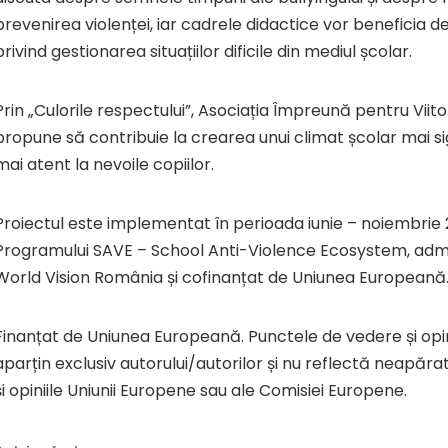
prevenirea violenței, iar cadrele didactice vor beneficia d
privind gestionarea situațiilor dificile din mediul școlar.
Prin „Culorile respectului”, Asociația Împreună pentru Viito
propune să contribuie la crearea unui climat școlar mai si
mai atent la nevoile copiilor.
Proiectul este implementat în perioada iunie – noiembrie 
Programului SAVE – School Anti-Violence Ecosystem, admi
World Vision România și cofinanțat de Uniunea Europeană
Finanțat de Uniunea Europeană. Punctele de vedere și opi
aparțin exclusiv autorului/autorilor și nu reflectă neapăr
și opiniile Uniunii Europene sau ale Comisiei Europene.