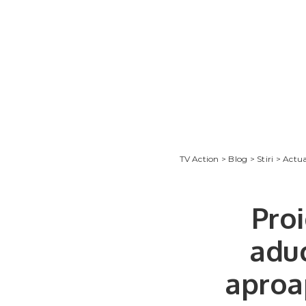
TV Action
>
Blog
>
Stiri
>
Actua
Proi
adu
aproap