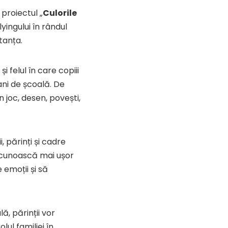
proiectul „
Culorile
llyingului în rândul
stanța.
 felul în care copiii
ani de școală. De
in joc, desen, povești,
, părinți și cadre
ecunoască mai ușor
emoții și să
ă, părinții vor
lul familiei în