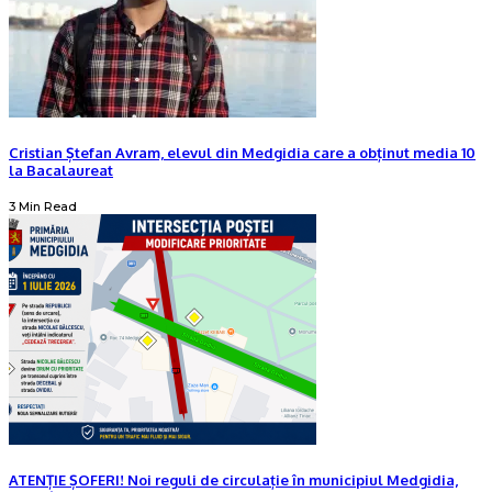
Cristian Ștefan Avram, elevul din Medgidia care a obținut media 10
la Bacalaureat
3 Min Read
ATENȚIE ȘOFERI! Noi reguli de circulație în municipiul Medgidia,