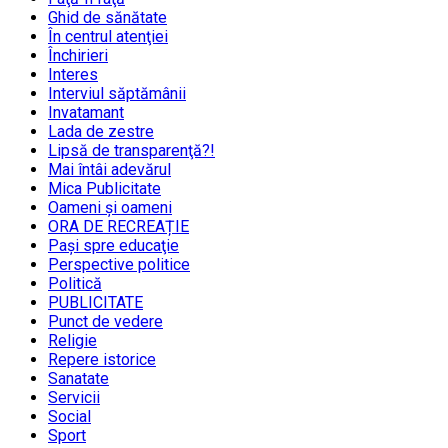
Ghid de sănătate
În centrul atenţiei
Închirieri
Interes
Interviul săptămânii
Invatamant
Lada de zestre
Lipsă de transparenţă?!
Mai întâi adevărul
Mica Publicitate
Oameni şi oameni
ORA DE RECREAȚIE
Paşi spre educaţie
Perspective politice
Politică
PUBLICITATE
Punct de vedere
Religie
Repere istorice
Sanatate
Servicii
Social
Sport