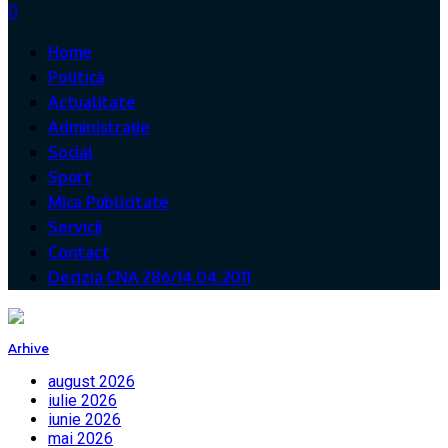
0
Home
Politică
Actualitate
Administrație
Social
Sport
Mica Publicitate
Servicii
Contact
Decizia CNA 286/14.04.2011
Arhive
august 2026
iulie 2026
iunie 2026
mai 2026