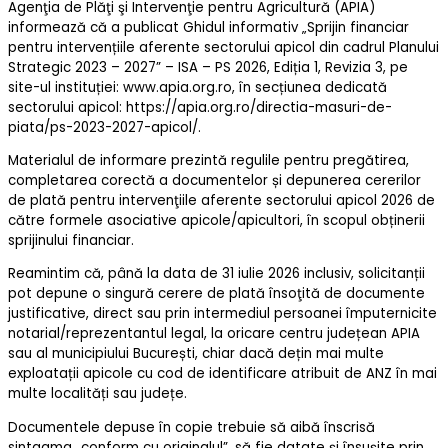
Agenţia de Plăţi şi Intervenţie pentru Agricultură (APIA)
informează că a publicat Ghidul informativ „Sprijin financiar
pentru intervențiile aferente sectorului apicol din cadrul Planului
Strategic 2023 – 2027” – ISA – PS 2026, Ediția 1, Revizia 3, pe
site-ul instituției: www.apia.org.ro, în secțiunea dedicată
sectorului apicol: https://apia.org.ro/directia-masuri-de-
piata/ps-2023-2027-apicol/.
Materialul de informare prezintă regulile pentru pregătirea,
completarea corectă a documentelor și depunerea cererilor
de plată pentru intervenţiile aferente sectorului apicol 2026 de
către formele asociative apicole/apicultori, în scopul obținerii
sprijinului financiar.
Reamintim că, până la data de 31 iulie 2026 inclusiv, solicitanții
pot depune o singură cerere de plată însoţită de documente
justificative, direct sau prin intermediul persoanei împuternicite
notarial/reprezentantul legal, la oricare centru județean APIA
sau al municipiului București, chiar dacă dețin mai multe
exploatații apicole cu cod de identificare atribuit de ANZ în mai
multe localități sau județe.
Documentele depuse în copie trebuie să aibă înscrisă
sintagma „conform cu originalul”, să fie datate şi însuşite prin