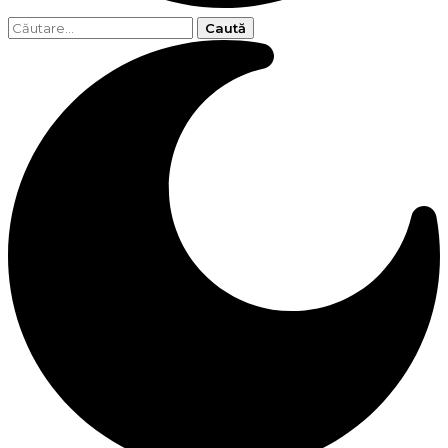
Caută
după: