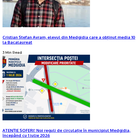
Cristian Ștefan Avram, elevul din Medgidia care a obținut media 10
la Bacalaureat
3 Min Read
ATENȚIE ȘOFERI! Noi reguli de circulație în municipiul Medgidia,
începând cu 1 iulie 2026