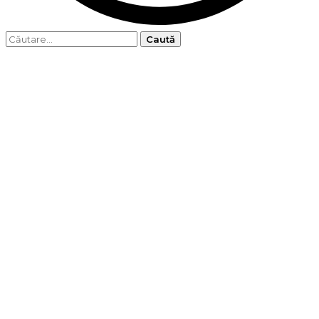
Caută
după: