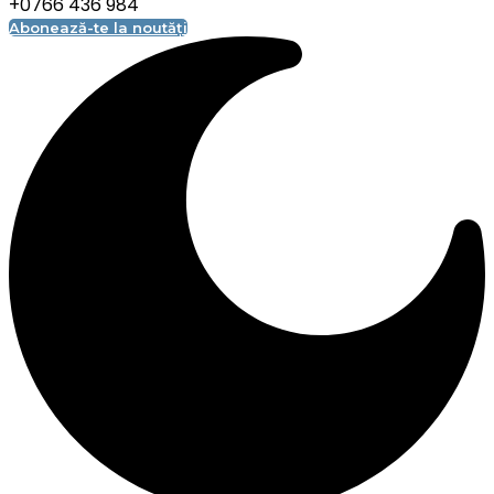
+0766 436 984
Abonează-te la noutăți