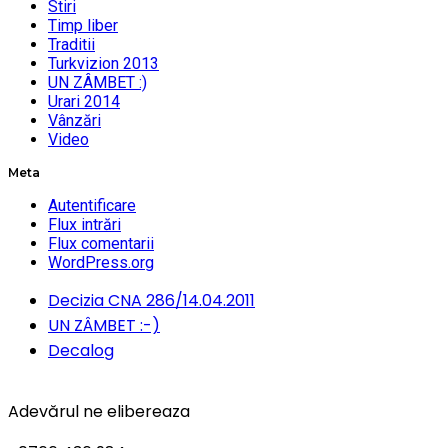
Stiri
Timp liber
Traditii
Turkvizion 2013
UN ZÂMBET :)
Urari 2014
Vânzări
Video
Meta
Autentificare
Flux intrări
Flux comentarii
WordPress.org
Decizia CNA 286/14.04.2011
UN ZÂMBET :-)
Decalog
Adevărul ne elibereaza