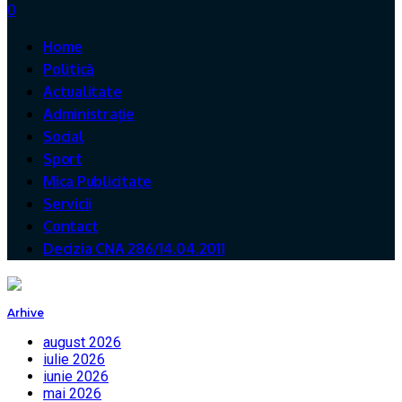
0
Home
Politică
Actualitate
Administrație
Social
Sport
Mica Publicitate
Servicii
Contact
Decizia CNA 286/14.04.2011
Arhive
august 2026
iulie 2026
iunie 2026
mai 2026