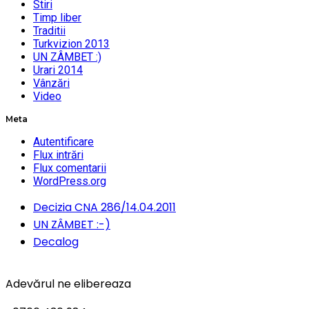
Stiri
Timp liber
Traditii
Turkvizion 2013
UN ZÂMBET :)
Urari 2014
Vânzări
Video
Meta
Autentificare
Flux intrări
Flux comentarii
WordPress.org
Decizia CNA 286/14.04.2011
UN ZÂMBET :-)
Decalog
Adevărul ne elibereaza