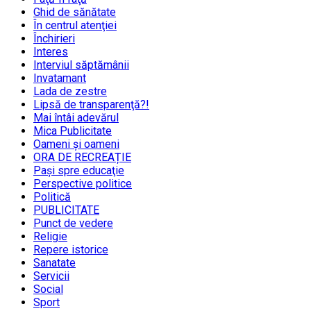
Ghid de sănătate
În centrul atenţiei
Închirieri
Interes
Interviul săptămânii
Invatamant
Lada de zestre
Lipsă de transparenţă?!
Mai întâi adevărul
Mica Publicitate
Oameni şi oameni
ORA DE RECREAȚIE
Paşi spre educaţie
Perspective politice
Politică
PUBLICITATE
Punct de vedere
Religie
Repere istorice
Sanatate
Servicii
Social
Sport