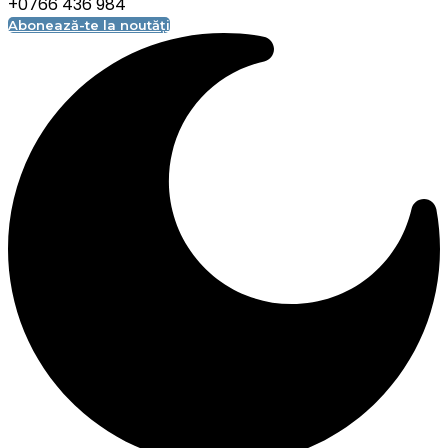
+0766 436 984
Abonează-te la noutăți