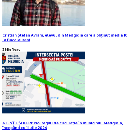
Cristian Ștefan Avram, elevul din Medgidia care a obținut media 10
la Bacalaureat
3 Min Read
ATENȚIE ȘOFERI! Noi reguli de circulație în municipiul Medgidia,
începând cu 1 iulie 2026