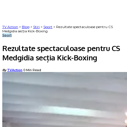
TV Action
>
Blog
>
Stiri
>
Sport
>
Rezultate spectaculoase pentru CS
Medgidia secția Kick-Boxing
Sport
Rezultate spectaculoase pentru CS
Medgidia secția Kick-Boxing
Posted
By
TVAction
0 Min Read
by