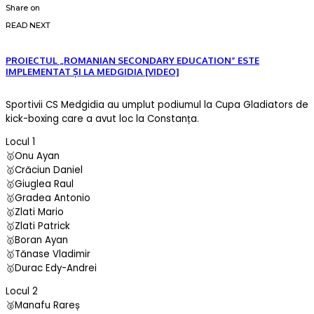
Share on
READ NEXT
PROIECTUL „ROMANIAN SECONDARY EDUCATION” ESTE
IMPLEMENTAT ȘI LA MEDGIDIA [VIDEO]
Sportivii CS Medgidia au umplut podiumul la Cupa Gladiators de
kick-boxing care a avut loc la Constanța.
Locul 1
🥇Onu Ayan
🥇Crăciun Daniel
🥇Giuglea Raul
🥇Gradea Antonio
🥇Zlati Mario
🥇Zlati Patrick
🥇Boran Ayan
🥇Tănase Vladimir
🥇Durac Edy-Andrei
Locul 2
🥈Manafu Rareș