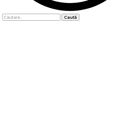
Caută
după: