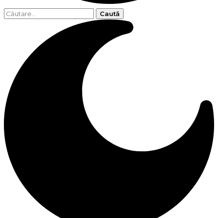
Caută
după: