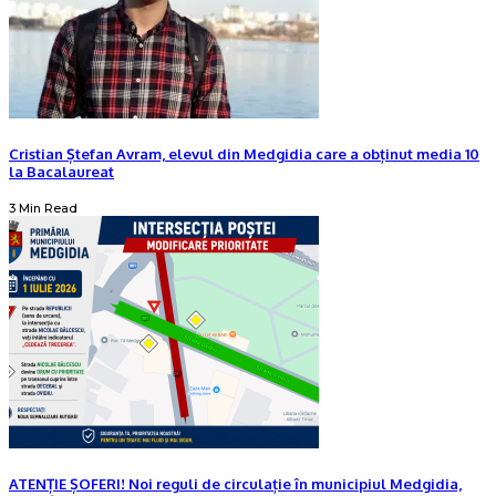
Cristian Ștefan Avram, elevul din Medgidia care a obținut media 10
la Bacalaureat
3 Min Read
ATENȚIE ȘOFERI! Noi reguli de circulație în municipiul Medgidia,