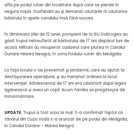
afla pe podul rutier din localitate după care se pierde în
negura nopții. Scafandrii au şi demarat căutările în căutarea
băiatului în apele canalului însă fără succes.
În dimineața zilei de 12 iunie, pompierii de la ISU Dobrogea au
găsit trupul neînsufletit al bărbatului de 17 ani dispărut luni de
acasă. Militarii au recuperat cadavrul care plutea în Canalul
Dunăre-Marea Neagră, în zona Podului rutier din Medgidia.
La faţa locului s-au prezentat şi jandarmii, care au ajutat la
desfăşurarea operaţiunii, şi au menţinut ordinea la locul
intervenţiei. Adolescentul de 17 ani era căsătorit după legea
țigănească și avea un copil. Acum familia se pregăteşte de
înmormântare.
UPDATE
: Trupul a fost scos la mal. S-a confirmat faptul că
tânărul din Cuza Vodă s-a aruncat de pe podul din Medgidia,
in Canalul Dunăre – Marea Neagra