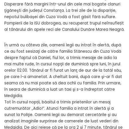
Disperare fără margini într-unul din cele mai bogate clanuri
ţigăneşti din județul Constanţa. La trei zile de la dispariție,
nepotul bulibașei din Cuza Vodă a fost găsit fără suflare.
Pompierii de la ISU dobrogea, au recuperat trupul neînsuflețit
al tânărului din apele reci ale Canalului Dunăre Marea Neagră.
În urmă cu câteva zile, oamenii legii au intrat în alertă, după
ce au fost sesizaţi de către familia Stănescu din Cuza Vodă
despre faptul că Daniel, fiul lor, a trimis mesaje de adio la
mai multe rude, în cursul nopţii de duminică spre luni, în jurul
orelor 02.00. Tânărul ar fi furat un lanţ de aur de la tatăl său,
pe care l-a amanetat. A cheltuit banii, după care şi-ar fi dat
seama că nu mai poate să dea ochii cu familia. Prin urmare,
în seara de duminică a luat un taxi şi s-a îndreptat către
Medgidia.
Tot în cursul nopții, băaitul a trimis prietenilor un mesaj
cutremurător „Adio!”. Atunci familia a intrat în alertă şi a
sunat la Poliţie. Oamenii legii au demarat cercetările şi au
analizat imaginile surprinse de camerele de luat vederi din
Medgidia. De aici reiese că pe la ora 2 şi 7 minute, tânărul se