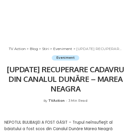
TV Action
>
Blog
>
Stiri
>
Eveniment
>
[UPDATE] RECUPERARE CADAVRU DIN CANALUL DUNĂRE – MAREA NEAGRA
Eveniment
[UPDATE] RECUPERARE CADAVRU
DIN CANALUL DUNĂRE – MAREA
NEAGRA
TVAction
3 Min Read
By
Posted
by
NEPOTUL BULIBAŞEI A FOST GĂSIT – Trupul neînsufleţit al
băiatului a fost scos din Canalul Dunăre Marea Neagră