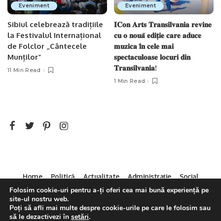
Eveniment
Eveniment
Sibiul celebrează tradițiile
𝐈𝐂𝐨𝐧 𝐀𝐫𝐭𝐬 𝐓𝐫𝐚𝐧𝐬𝐢𝐥𝐯𝐚𝐧𝐢𝐚 𝐫𝐞𝐯𝐢𝐧𝐞
la Festivalul Internațional
𝐜𝐮 𝐨 𝐧𝐨𝐮𝐚̆ 𝐞𝐝𝐢𝐭̦𝐢𝐞 𝐜𝐚𝐫𝐞 𝐚𝐝𝐮𝐜𝐞
de Folclor „Cântecele
𝐦𝐮𝐳𝐢𝐜𝐚 𝐢̂𝐧 𝐜𝐞𝐥𝐞 𝐦𝐚𝐢
Munților”
𝐬𝐩𝐞𝐜𝐭𝐚𝐜𝐮𝐥𝐨𝐚𝐬𝐞 𝐥𝐨𝐜𝐮𝐫𝐢 𝐝𝐢𝐧
𝐓𝐫𝐚𝐧𝐬𝐢𝐥𝐯𝐚𝐧𝐢𝐚!
11 Min Read
1 Min Read
Home
Politică
Actualitate
Administrație
Social
Sport
Mica Publicitate
Servicii
Contact
Folosim cookie-uri pentru a-ți oferi cea mai bună experiență pe
site-ul nostru web.
Decizia CNA 286/14.04.2011
Poți să afli mai multe despre cookie-urile pe care le folosim sau
să le dezactivezi în
setări
.