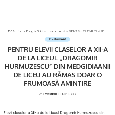
TV Action
>
Blog
>
Stiri
>
Invatamant
>
PENTRU ELEVII CLASELOR A XII-A DE LA LICEUL „DRAGOMIR HURMUZESCU” DIN MEDGIDIAANII DE LICEU AU RĂMAS DOAR O FRUMOASĂ AMINTIRE
Invatamant
PENTRU ELEVII CLASELOR A XII-A
DE LA LICEUL „DRAGOMIR
HURMUZESCU” DIN MEDGIDIAANII
DE LICEU AU RĂMAS DOAR O
FRUMOASĂ AMINTIRE
TVAction
1 Min Read
By
Posted
by
Elevii claselor a XII-a de la Liceul Dragomir Hurmuzescu din