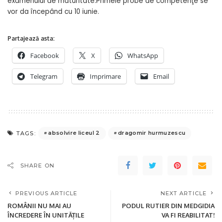
examenului de maturitate.Primele probe de competenţe se
vor da începând cu 10 iunie.
Partajează asta:
Facebook
X
WhatsApp
Telegram
Imprimare
Email
absolvire liceul 2
dragomir hurmuzescu
TAGS:
SHARE ON
PREVIOUS ARTICLE
NEXT ARTICLE
ROMÂNII NU MAI AU
PODUL RUTIER DIN MEDGIDIA
ÎNCREDERE ÎN UNITĂȚILE
VA FI REABILITAT!