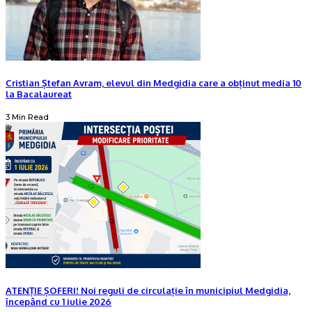
Cristian Ștefan Avram, elevul din Medgidia care a obținut media 10
la Bacalaureat
3 Min Read
ATENȚIE ȘOFERI! Noi reguli de circulație în municipiul Medgidia,
începând cu 1 iulie 2026