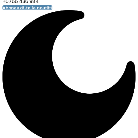
+0766 436 984
Abonează-te la noutăți