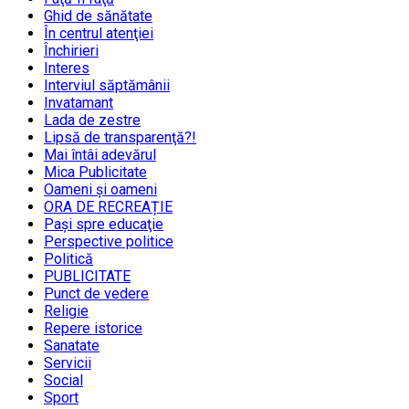
Ghid de sănătate
În centrul atenţiei
Închirieri
Interes
Interviul săptămânii
Invatamant
Lada de zestre
Lipsă de transparenţă?!
Mai întâi adevărul
Mica Publicitate
Oameni şi oameni
ORA DE RECREAȚIE
Paşi spre educaţie
Perspective politice
Politică
PUBLICITATE
Punct de vedere
Religie
Repere istorice
Sanatate
Servicii
Social
Sport