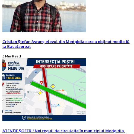
Cristian Ștefan Avram, elevul din Medgidia care a obținut media 10
la Bacalaureat
3 Min Read
ATENȚIE ȘOFERI! Noi reguli de circulație în municipiul Medgidia,