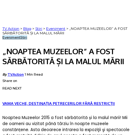
TV Action
>
Blog
>
Stiri
>
Eveniment
>
„NOAPTEA MUZEELOR” A FOST
SĂRBĂTORITĂ ȘI LA MALUL MĂRII
Eveniment
Stiri
„NOAPTEA MUZEELOR” A FOST
SĂRBĂTORITĂ ȘI LA MALUL MĂRII
Posted
By
TVAction
1 Min Read
by
Share on
READ NEXT
VAMA VECHE, DESTINAȚIA PETRECERILOR FĂRĂ RESTRICȚII
Noaptea Muzeelor 2015 a fost sărbătorită și la malul mării! Mii
de oameni au vizitat până târziu în noapte muzeele
constănțene. Asta deoarece intrarea la expoziţii şi spectacole