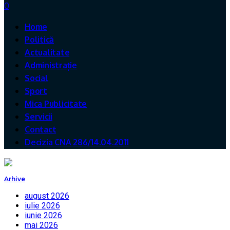
0
Home
Politică
Actualitate
Administrație
Social
Sport
Mica Publicitate
Servicii
Contact
Decizia CNA 286/14.04.2011
Arhive
august 2026
iulie 2026
iunie 2026
mai 2026