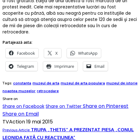
a fost gratuită. Ediţia de anul acesta a fost marcată de un
protest inedit. Cele mai reprezentative lucrări au fost
acoperite cu pânză, albă sau neagră pentru ca instituţiile de
cultură să atragă atenţia asupra celor peste 120 de sedii şi zeci
de mii de piese din colecții retrocedate sau în curs de
retrocedare.
Partajează asta:
Facebook
X
WhatsApp
Telegram
Imprimare
Email
Tags:
constanta
muzeul de arta
muzeul de arta populara
muzeul de istorie
noaptea muzeelor
retrocedare
Share on
Share on Pinterest
Share on Facebook
Share on Twitter
Share on Email
TVAction
19 mai 2015
TRUPA „THETIS” A PREZENTAT PIESA „CONUL
Previous Article
LEONIDA FAŢĂ CU REACŢIUNEA”