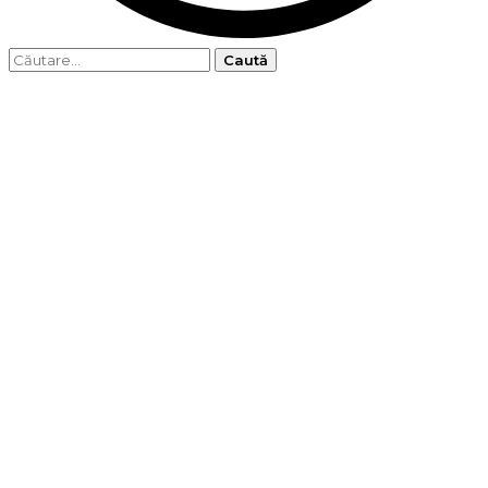
Caută
după: