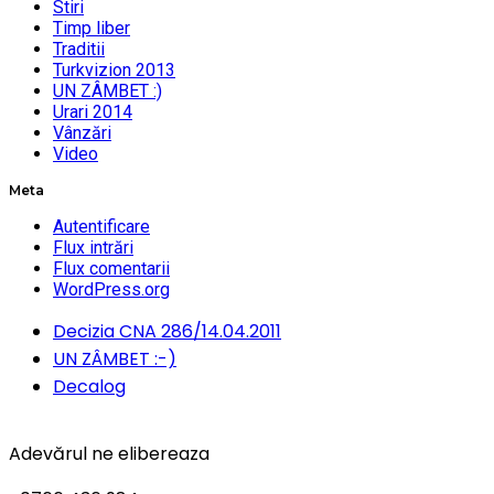
Stiri
Timp liber
Traditii
Turkvizion 2013
UN ZÂMBET :)
Urari 2014
Vânzări
Video
Meta
Autentificare
Flux intrări
Flux comentarii
WordPress.org
Decizia CNA 286/14.04.2011
UN ZÂMBET :-)
Decalog
Adevărul ne elibereaza