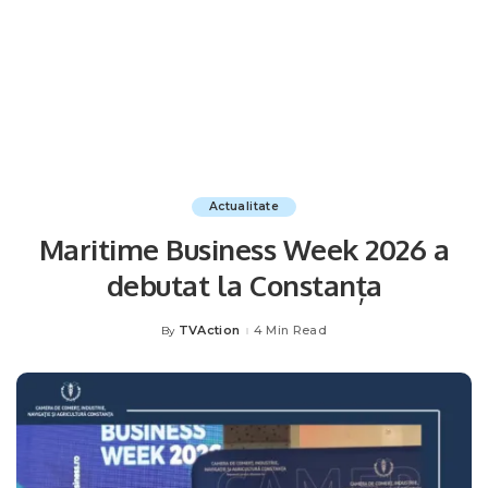
Actualitate
Maritime Business Week 2026 a
debutat la Constanța
TVAction
4 Min Read
By
Posted
by