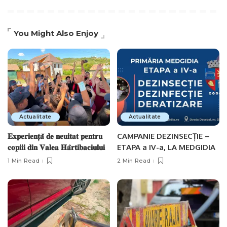
You Might Also Enjoy
Actualitate
Actualitate
𝐄𝐱𝐩𝐞𝐫𝐢𝐞𝐧𝐭̦𝐚̆ 𝐝𝐞 𝐧𝐞𝐮𝐢𝐭𝐚𝐭 𝐩𝐞𝐧𝐭𝐫𝐮
CAMPANIE DEZINSECȚIE –
𝐜𝐨𝐩𝐢𝐢𝐢 𝐝𝐢𝐧 𝐕𝐚𝐥𝐞𝐚 𝐇𝐚̂𝐫𝐭𝐢𝐛𝐚𝐜𝐢𝐮𝐥𝐮𝐢
ETAPA a IV-a, LA MEDGIDIA
1 Min Read
2 Min Read