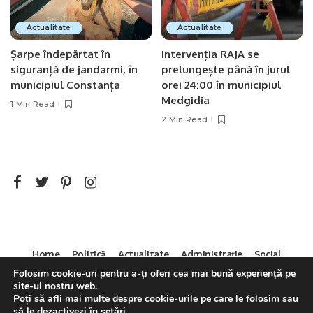
Actualitate
Actualitate
Șarpe îndepărtat în
Intervenția RAJA se
siguranță de jandarmi, în
prelungește până în jurul
municipiul Constanța
orei 24:00 în municipiul
Medgidia
1 Min Read
2 Min Read
Home
Politică
Actualitate
Administrație
Social
Folosim cookie-uri pentru a-ți oferi cea mai bună experiență pe
Sport
Mica Publicitate
Servicii
Contact
site-ul nostru web.
Decizia CNA 286/14.04.2011
Poți să afli mai multe despre cookie-urile pe care le folosim sau
să le dezactivezi în
setări
.