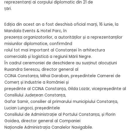
reprezentanți ai corpului diplomatic din 21 de
țări.
Ediția din acest an a fost deschisă oficial marți, 16 iunie, la
Mandala Events & Hotel Parc, în
prezența organizatorilor, a autorităților și a reprezentanților
misiunilor diplomatice, confirmând
rolul tot mai important al Constanței în arhitectura
comercială și logistică a regiunii Mării Negre.
În cadrul ceremoniei de deschidere au susținut alocuțiuni
Ruxandra Serescu, director general al
CCINA Constanța, Mihai Daraban, președintele Camerei de
Comerț și Industrie a României și
președinte al CCINA Constanța, Gilda Lazăr, vicepreședinte al
Consiliului Județean Constanța,
Gafar Samir, consilier al primarului municipiului Constanța,
Lucian Lungoci, președintele
Consiliului de Administrație al Portului Constanța, și Florin
Goidea, director general al Companiei
Naționale Administrația Canalelor Navigabile.