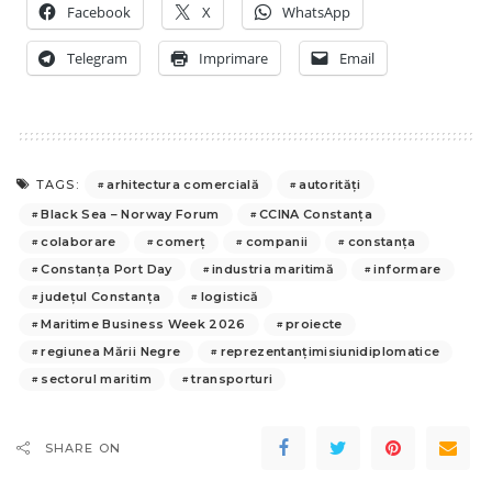
Facebook
X
WhatsApp
Telegram
Imprimare
Email
arhitectura comercială
autorități
TAGS:
Black Sea – Norway Forum
CCINA Constanța
colaborare
comerț
companii
constanța
Constanța Port Day
industria maritimă
informare
județul Constanța
logistică
Maritime Business Week 2026
proiecte
regiunea Mării Negre
reprezentanțimisiunidiplomatice
sectorul maritim
transporturi
SHARE ON