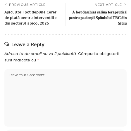
PREVIOUS ARTICLE
NEXT ARTICLE
Apicultorii pot depune Cereri
𝐀 𝐟𝐨𝐬𝐭 𝐝𝐞𝐬𝐜𝐡𝐢𝐬𝐚̆ 𝐬𝐚𝐥𝐢𝐧𝐚 𝐭𝐞𝐫𝐚𝐩𝐞𝐮𝐭𝐢𝐜𝐚̆
de plată pentru intervențiile
𝐩𝐞𝐧𝐭𝐫𝐮 𝐩𝐚𝐜𝐢𝐞𝐧𝐭̦𝐢𝐢 𝐒𝐩𝐢𝐭𝐚𝐥𝐮𝐥𝐮𝐢 𝐓𝐁𝐂 𝐝𝐢𝐧
din sectorul apicol 2026
𝐒𝐢𝐛𝐢𝐮
Leave a Reply
Adresa ta de email nu va fi publicată.
Câmpurile obligatorii
sunt marcate cu
*