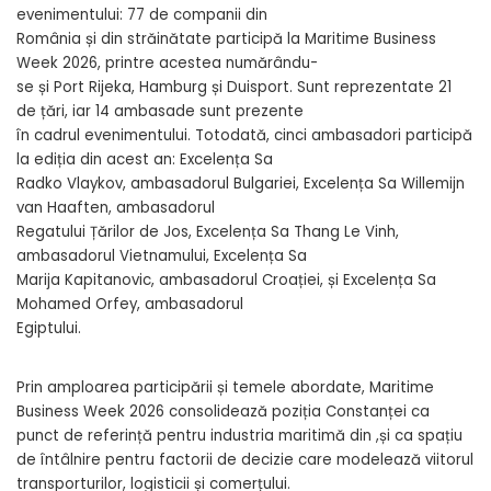
evenimentului: 77 de companii din
România și din străinătate participă la Maritime Business
Week 2026, printre acestea numărându-
se și Port Rijeka, Hamburg și Duisport. Sunt reprezentate 21
de țări, iar 14 ambasade sunt prezente
în cadrul evenimentului. Totodată, cinci ambasadori participă
la ediția din acest an: Excelența Sa
Radko Vlaykov, ambasadorul Bulgariei, Excelența Sa Willemijn
van Haaften, ambasadorul
Regatului Țărilor de Jos, Excelența Sa Thang Le Vinh,
ambasadorul Vietnamului, Excelența Sa
Marija Kapitanovic, ambasadorul Croației, și Excelența Sa
Mohamed Orfey, ambasadorul
Egiptului.
Prin amploarea participării și temele abordate, Maritime
Business Week 2026 consolidează poziția Constanței ca
punct de referință pentru industria maritimă din ,și ca spațiu
de întâlnire pentru factorii de decizie care modelează viitorul
transporturilor, logisticii și comerțului.