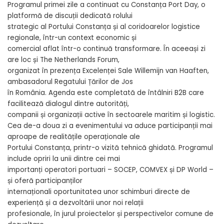
Programul primei zile a continuat cu Constanța Port Day, o
platformă de discuții dedicată rolului
strategic al Portului Constanța și al coridoarelor logistice
regionale, într-un context economic și
comercial aflat într-o continuă transformare. În aceeași zi
are loc și The Netherlands Forum,
organizat în prezența Excelenței Sale Willemijn van Haaften,
ambasadorul Regatului Țărilor de Jos
în România. Agenda este completată de întâlniri B2B care
facilitează dialogul dintre autorități,
companii și organizații active în sectoarele maritim și logistic.
Cea de-a doua zi a evenimentului va aduce participanții mai
aproape de realitățile operaționale ale
Portului Constanța, printr-o vizită tehnică ghidată. Programul
include opriri la unii dintre cei mai
importanți operatori portuari – SOCEP, COMVEX și DP World –
și oferă participanților
internaționali oportunitatea unor schimburi directe de
experiență și a dezvoltării unor noi relații
profesionale, în jurul proiectelor și perspectivelor comune de