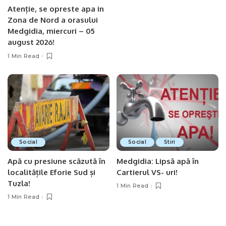
Atenție, se opreste apa in
Zona de Nord a orasului
Medgidia, miercuri – 05
august 2026!
1 Min Read
Social
Social
Stiri
Apă cu presiune scăzută în
Medgidia: Lipsă apă în
localitățile Eforie Sud și
Cartierul VS- uri!
Tuzla!
1 Min Read
1 Min Read