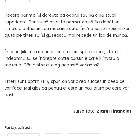
Fiecare părinte își dorește ca odorul său să aibă studii
superioare. Pentru că nu este normal ca să fie decât un
simplu electrician sau mecanic auto. Însă aceste meserii i-ar
ajuta pe tineri să își găsească mai repede un loc de muncă.
În condițiile în care tinerii nu au nicio specializare, statul îi
îndeamnă să se îndrepte către cursurile care îi învață o
meserie. Câți dintre ei aleg această variantă?
Tinerii sunt optimiști şi spun că vor avea succes în ceea ce
vor face. Mai ales că pentru ei este un nou drum pe care vor
păși.
sursa foto:
Ziarul Financiar
Partajează asta: