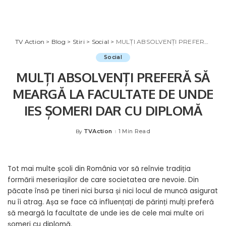
TV Action
>
Blog
>
Stiri
>
Social
>
MULȚI ABSOLVENȚI PREFERĂ SĂ MEARGĂ LA FACULTATE DE UNDE IES ȘOMERI DAR CU DIPLOMĂ
Social
MULȚI ABSOLVENȚI PREFERĂ SĂ
MEARGĂ LA FACULTATE DE UNDE
IES ȘOMERI DAR CU DIPLOMĂ
TVAction
1 Min Read
By
Posted
by
Tot mai multe școli din România vor să reînvie tradiția
formării meseriașilor de care societatea are nevoie. Din
păcate însă pe tineri nici bursa și nici locul de muncă asigurat
nu îi atrag. Așa se face că influențați de părinți mulți preferă
să meargă la facultate de unde ies de cele mai multe ori
șomeri cu diplomă.