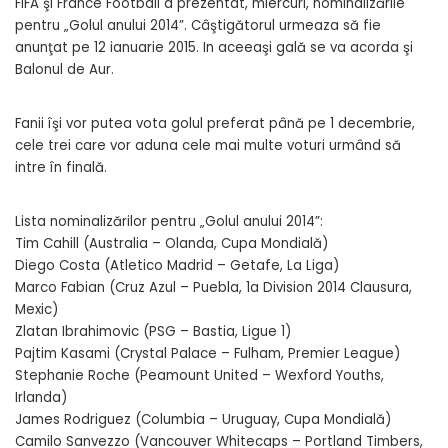
FIFA şi France Football a prezentat, miercuri, nominalizările
pentru „Golul anului 2014”. Câştigătorul urmeaza să fie
anunţat pe 12 ianuarie 2015. In aceeaşi gală se va acorda şi
Balonul de Aur.
Fanii îşi vor putea vota golul preferat până pe 1 decembrie,
cele trei care vor aduna cele mai multe voturi urmând să
intre în finală.
Lista nominalizărilor pentru „Golul anului 2014”:
Tim Cahill (Australia – Olanda, Cupa Mondială)
Diego Costa (Atletico Madrid – Getafe, La Liga)
Marco Fabian (Cruz Azul – Puebla, 1a Division 2014 Clausura,
Mexic)
Zlatan Ibrahimovic (PSG – Bastia, Ligue 1)
Pajtim Kasami (Crystal Palace – Fulham, Premier League)
Stephanie Roche (Peamount United – Wexford Youths,
Irlanda)
James Rodriguez (Columbia – Uruguay, Cupa Mondială)
Camilo Sanvezzo (Vancouver Whitecaps – Portland Timbers,