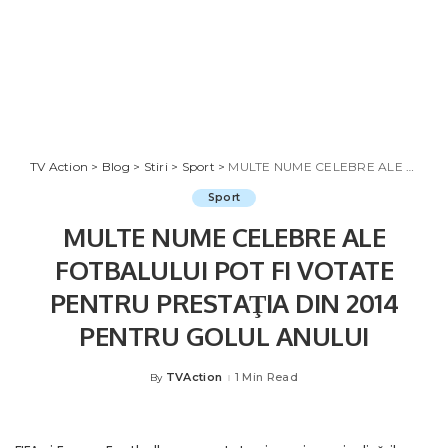
TV Action
>
Blog
>
Stiri
>
Sport
>
MULTE NUME CELEBRE ALE FOTBALULUI POT FI VOTATE PENTRU PRESTAŢIA DIN 2014 PENTRU GOLUL ANULUI
Sport
MULTE NUME CELEBRE ALE
FOTBALULUI POT FI VOTATE
PENTRU PRESTAŢIA DIN 2014
PENTRU GOLUL ANULUI
TVAction
1 Min Read
By
Posted
by