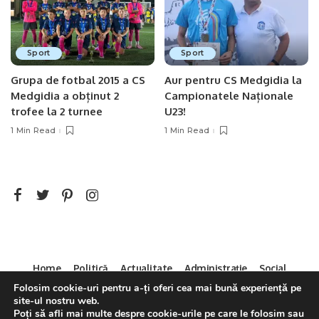
Sport
Sport
Grupa de fotbal 2015 a CS
Aur pentru CS Medgidia la
Medgidia a obținut 2
Campionatele Naționale
trofee la 2 turnee
U23!
1 Min Read
1 Min Read
Home
Politică
Actualitate
Administrație
Social
Sport
Mica Publicitate
Servicii
Contact
Folosim cookie-uri pentru a-ți oferi cea mai bună experiență pe
site-ul nostru web.
Decizia CNA 286/14.04.2011
Poți să afli mai multe despre cookie-urile pe care le folosim sau