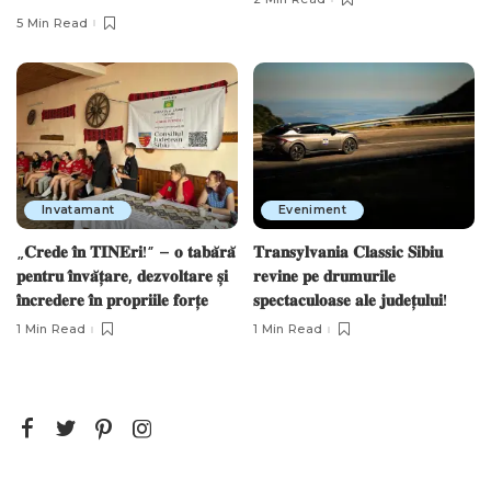
5 Min Read
Invatamant
Eveniment
„𝐂𝐫𝐞𝐝𝐞 𝐢̂𝐧 𝐓𝐈𝐍𝐄𝐫𝐢!” – 𝐨 𝐭𝐚𝐛𝐚̆𝐫𝐚̆
𝐓𝐫𝐚𝐧𝐬𝐲𝐥𝐯𝐚𝐧𝐢𝐚 𝐂𝐥𝐚𝐬𝐬𝐢𝐜 𝐒𝐢𝐛𝐢𝐮
𝐩𝐞𝐧𝐭𝐫𝐮 𝐢̂𝐧𝐯𝐚̆𝐭̦𝐚𝐫𝐞, 𝐝𝐞𝐳𝐯𝐨𝐥𝐭𝐚𝐫𝐞 𝐬̦𝐢
𝐫𝐞𝐯𝐢𝐧𝐞 𝐩𝐞 𝐝𝐫𝐮𝐦𝐮𝐫𝐢𝐥𝐞
𝐢̂𝐧𝐜𝐫𝐞𝐝𝐞𝐫𝐞 𝐢̂𝐧 𝐩𝐫𝐨𝐩𝐫𝐢𝐢𝐥𝐞 𝐟𝐨𝐫𝐭̦𝐞
𝐬𝐩𝐞𝐜𝐭𝐚𝐜𝐮𝐥𝐨𝐚𝐬𝐞 𝐚𝐥𝐞 𝐣𝐮𝐝𝐞𝐭̦𝐮𝐥𝐮𝐢!
1 Min Read
1 Min Read