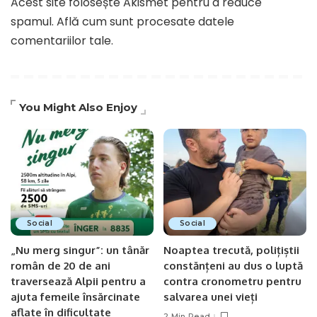
Acest site folosește Akismet pentru a reduce
spamul.
Află cum sunt procesate datele
comentariilor tale
.
You Might Also Enjoy
Social
Social
„Nu merg singur”: un tânăr
Noaptea trecută, polițiștii
român de 20 de ani
constănțeni au dus o luptă
traversează Alpii pentru a
contra cronometru pentru
ajuta femeile însărcinate
salvarea unei vieți
aflate în dificultate
2 Min Read