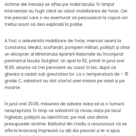
victime ale înecului se aflau pe malul lacului. În timpul
intervenției au fugit când au văzut mobilizarea de forțe. Cei
trei pescari care s-au aventurat să pescuiască la copcă vor
trebui acum să dea explicații la poliție.
A fost o adevărată mobilizare de forțe, miercuri seară la
Constanța. Medici, scafandri, pompieri militari, polițiști și chiar
un elicopter al Ministerului Apărării Naționale au înconjurat
perimetrul lacului Siutghiol. Un apel la 112, primit în jurul orei
16.00, anunța că trei persoane au cazut în lac, după ce
gheața a cedat sub greutatea lor. La o temperatură de – 15
grade C, salvatorii au dat startul unei misiuni pe viață și pe
moarte.
În jurul orei 20.00, misiunea de salvare avea să ia o turnură
neașteptată. În timp ce salvatorii își riscau viața pe lacul
înghețat, polițiștii au identificat, pe mal, una dintre
presupusele victime. Bărbatul din Ovidiu a recunoscut că se
afla la braconaj împreună cu alți doi pescari și le-a spus