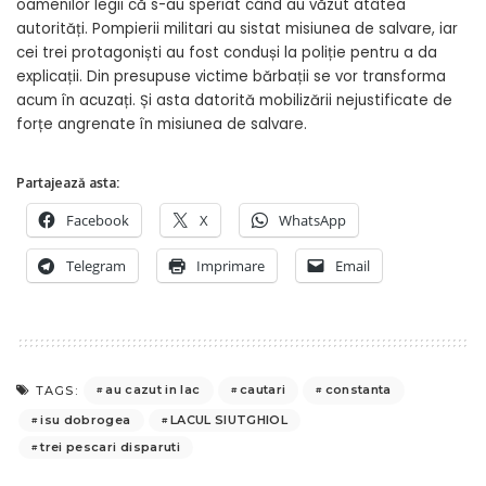
oamenilor legii că s-au speriat când au văzut atâtea
autorități. Pompierii militari au sistat misiunea de salvare, iar
cei trei protagoniști au fost conduși la poliție pentru a da
explicații. Din presupuse victime bărbații se vor transforma
acum în acuzați. Și asta datorită mobilizării nejustificate de
forțe angrenate în misiunea de salvare.
Partajează asta:
Facebook
X
WhatsApp
Telegram
Imprimare
Email
au cazut in lac
cautari
constanta
TAGS:
isu dobrogea
LACUL SIUTGHIOL
trei pescari disparuti