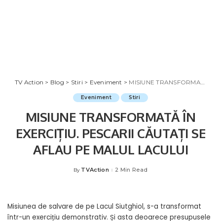
TV Action
>
Blog
>
Stiri
>
Eveniment
>
MISIUNE TRANSFORMATĂ ÎN EXERCIȚIU. PESCARII CĂUTAȚI SE AFLAU PE MALUL LACULUI
Eveniment
Stiri
MISIUNE TRANSFORMATĂ ÎN
EXERCIȚIU. PESCARII CĂUTAȚI SE
AFLAU PE MALUL LACULUI
TVAction
2 Min Read
By
Posted
by
Misiunea de salvare de pe Lacul Siutghiol, s-a transformat
într-un exercițiu demonstrativ. Și asta deoarece presupusele