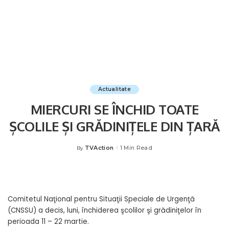
Actualitate
MIERCURI SE ÎNCHID TOATE
ȘCOLILE ȘI GRĂDINIȚELE DIN ȚARĂ
TVAction
1 Min Read
By
Posted
by
Comitetul Naţional pentru Situaţii Speciale de Urgenţă
(CNSSU) a decis, luni, închiderea şcolilor şi grădiniţelor în
perioada 11 – 22 martie.