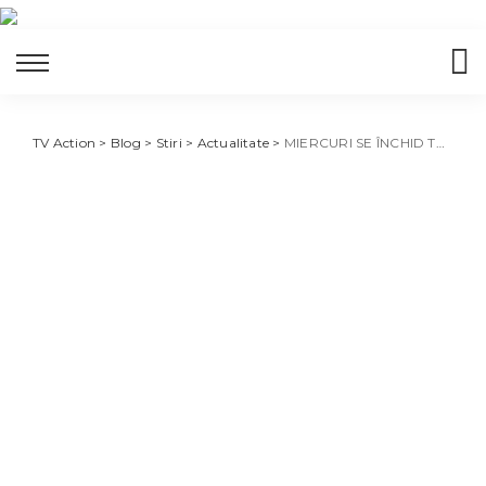
TV Action
>
Blog
>
Stiri
>
Actualitate
>
MIERCURI SE ÎNCHID TOATE ȘCOLILE ȘI GRĂDINIȚELE DIN ȚARĂ