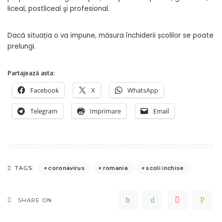
liceal, postliceal şi profesional.
Dacă situația o va impune, măsura închiderii școlilor se poate
prelungi.
Partajează asta:
Facebook
X
WhatsApp
Telegram
Imprimare
Email
coronavirus
romania
scoli inchise
TAGS:
SHARE ON