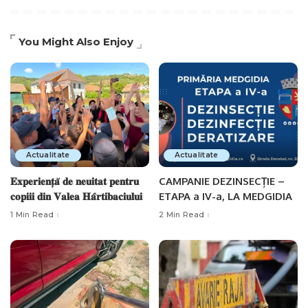
You Might Also Enjoy
Actualitate
Actualitate
𝐄𝐱𝐩𝐞𝐫𝐢𝐞𝐧𝐭̦𝐚̆ 𝐝𝐞 𝐧𝐞𝐮𝐢𝐭𝐚𝐭 𝐩𝐞𝐧𝐭𝐫𝐮
CAMPANIE DEZINSECȚIE –
𝐜𝐨𝐩𝐢𝐢𝐢 𝐝𝐢𝐧 𝐕𝐚𝐥𝐞𝐚 𝐇𝐚̂𝐫𝐭𝐢𝐛𝐚𝐜𝐢𝐮𝐥𝐮𝐢
ETAPA a IV-a, LA MEDGIDIA
1 Min Read
2 Min Read