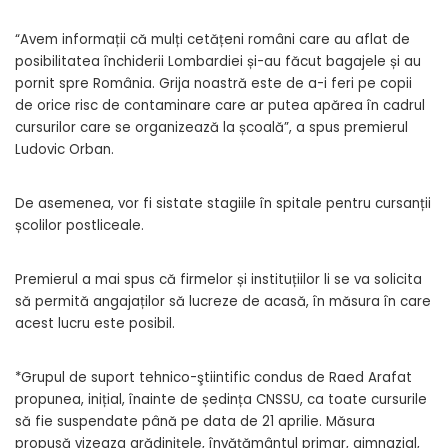
“Avem informații că mulți cetățeni români care au aflat de
posibilitatea închiderii Lombardiei și-au făcut bagajele și au
pornit spre România. Grija noastră este de a-i feri pe copii
de orice risc de contaminare care ar putea apărea în cadrul
cursurilor care se organizează la școală”, a spus premierul
Ludovic Orban.
De asemenea, vor fi sistate stagiile în spitale pentru cursanții
școlilor postliceale.
Premierul a mai spus că firmelor și instituțiilor li se va solicita
să permită angajaților să lucreze de acasă, în măsura în care
acest lucru este posibil.
*Grupul de suport tehnico-ştiintific condus de Raed Arafat
propunea, inițial, înainte de ședința CNSSU, ca toate cursurile
să fie suspendate până pe data de 21 aprilie. Măsura
propusă vizeaza grădiniţele, învăţământul primar, gimnazial,