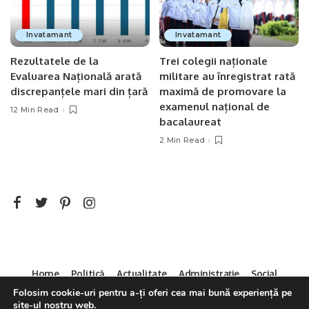
Invatamant
Invatamant
Rezultatele de la
Trei colegii naționale
Evaluarea Națională arată
militare au înregistrat rată
discrepanțele mari din țară
maximă de promovare la
examenul național de
12 Min Read
bacalaureat
2 Min Read
Home
Politică
Actualitate
Administrație
Social
Sport
Mica Publicitate
Servicii
Contact
Folosim cookie-uri pentru a-ți oferi cea mai bună experiență pe
site-ul nostru web.