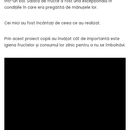
într-un bol. Salata de fructe a fost una excepțională în
condițiile în care era pregătită de mânuțele lor.
Cei mici au fost încântați de ceea ce au realizat.
Prin acest proiect copiii au învățat cât de importantă este
igiena fructelor și consumul lor zilnic pentru a nu se îmbolnăvi.