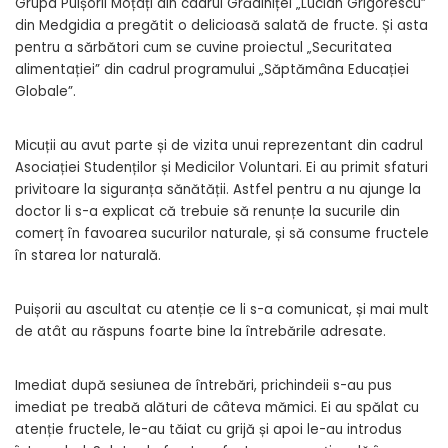
Grupa Puișorii Moțați din cadrul Grădiniței „Lucian Grigorescu”
din Medgidia a pregătit o delicioasă salată de fructe. Și asta
pentru a sărbători cum se cuvine proiectul „Securitatea
alimentației” din cadrul programului „Săptămâna Educației
Globale”.
Micuții au avut parte și de vizita unui reprezentant din cadrul
Asociației Studenților și Medicilor Voluntari. Ei au primit sfaturi
privitoare la siguranța sănătății. Astfel pentru a nu ajunge la
doctor li s-a explicat că trebuie să renunțe la sucurile din
comerț în favoarea sucurilor naturale, și să consume fructele
în starea lor naturală.
Puișorii au ascultat cu atenție ce li s-a comunicat, și mai mult
de atât au răspuns foarte bine la întrebările adresate.
Imediat după sesiunea de întrebări, prichindeii s-au pus
imediat pe treabă alături de câteva mămici. Ei au spălat cu
atenție fructele, le-au tăiat cu grijă și apoi le-au introdus