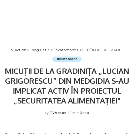
TV Action
>
Blog
>
Stiri
>
Invatamant
>
MICUȚII DE LA GRADINIȚA „LUCIAN GRIGORESCU” DIN MEDGIDIA S-AU IMPLICAT ACTIV ÎN PROIECTUL „SECURITATEA ALIMENTAȚIEI”
Invatamant
MICUȚII DE LA GRADINIȚA „LUCIAN
GRIGORESCU” DIN MEDGIDIA S-AU
IMPLICAT ACTIV ÎN PROIECTUL
„SECURITATEA ALIMENTAȚIEI”
TVAction
1 Min Read
By
Posted
by