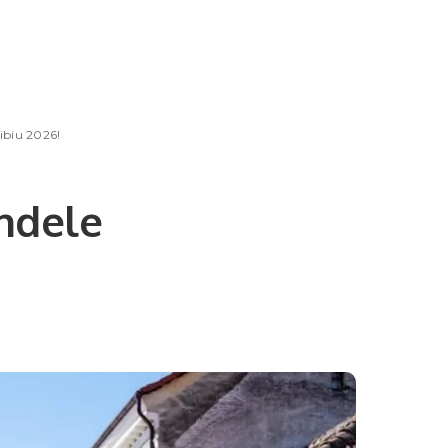
Sibiu 2026!
endele