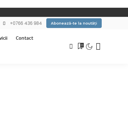
+0766 436 984
Abonează-te la noutăți
icii
Contact
0