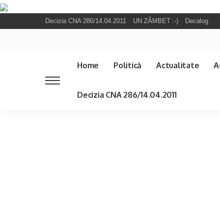
Decizia CNA 286/14.04.2011
UN ZÂMBET :-)
Decalog
Home
Politică
Actualitate
A
Decizia CNA 286/14.04.2011