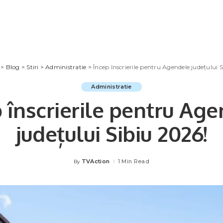
>
Blog
>
Stiri
>
Administratie
>
Încep înscrierile pentru Agendele județului 
Administratie
 înscrierile pentru Ag
județului Sibiu 2026!
TVAction
1 Min Read
By
Posted
by