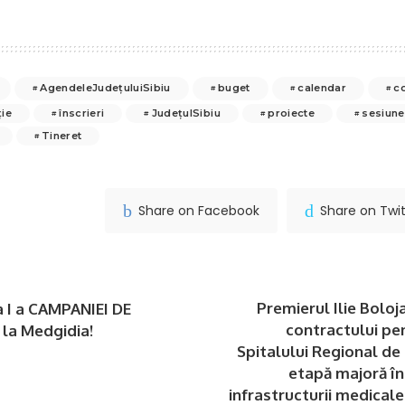
AgendeleJudețuluiSibiu
buget
calendar
c
ie
înscrieri
JudețulSibiu
proiecte
sesiune
Tineret
Share on Facebook
Share on Twit
Premierul Ilie Bolo
 I a CAMPANIEI DE
contractului pe
la Medgidia!
Spitalului Regional de 
etapă majoră î
infrastructurii medical