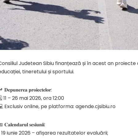
Consiliul Judetean Sibiu finanțează și în acest an proiecte d
educației, tineretului și sportului.
 𝐃𝐞𝐩𝐮𝐧𝐞𝐫𝐞𝐚 𝐩𝐫𝐨𝐢𝐞𝐜𝐭𝐞𝐥𝐨𝐫:
🗓️ 11 – 26 mai 2026, ora 12:00
💻 Exclusiv online, pe platforma: agende.cjsibiu.ro
 𝐂𝐚𝐥𝐞𝐧𝐝𝐚𝐫𝐮𝐥 𝐬𝐞𝐬𝐢𝐮𝐧𝐢𝐢:
▪️ 19 iunie 2026 – afișarea rezultatelor evaluării;