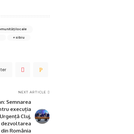
omunitățilocale
sibiu
ter
NEXT ARTICLE
jan: Semnarea
ntru execuția
Urgență Cluj,
n dezvoltarea
e din România