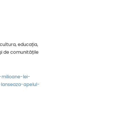
ultura, educația,
și de comunitățile
milioane-lei-
-lanseaza-apelul-