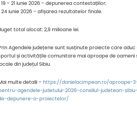
▪️ 19 – 21 iunie 2026 – depunerea contestațiilor;
▪️ 24 iunie 2026 – afișarea rezultatelor finale.
Buget total alocat: 2,9 milioane lei.
Prin Agendele județene sunt susținute proiecte care aduc c
sportul și activitățile comunitare mai aproape de oameni 
locale din județul Sibiu.
Mai multe detalii –
https://danielacimpean.ro/aproape-3-
pentru-agendele-judetului-2026-consiliul-judetean-sibiu
de-depunere-a-proiectelor/