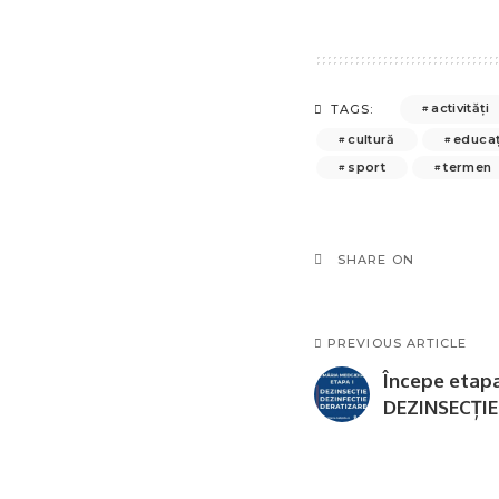
activități
TAGS:
cultură
educaț
sport
termen
SHARE ON
PREVIOUS ARTICLE
Începe etapa
DEZINSECȚIE 