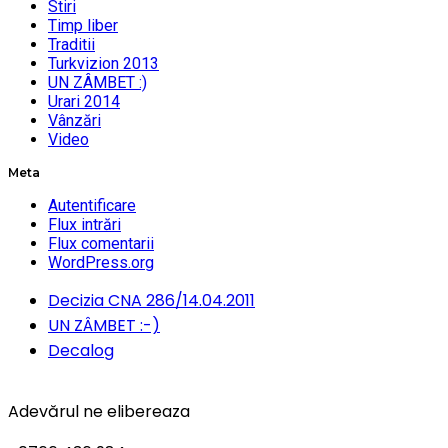
Stiri
Timp liber
Traditii
Turkvizion 2013
UN ZÂMBET :)
Urari 2014
Vânzări
Video
Meta
Autentificare
Flux intrări
Flux comentarii
WordPress.org
Decizia CNA 286/14.04.2011
UN ZÂMBET :-)
Decalog
Adevărul ne elibereaza