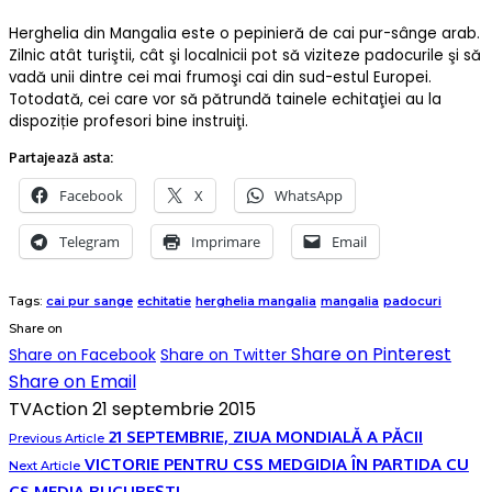
Herghelia din Mangalia este o pepinieră de cai pur-sânge arab.
Zilnic atât turiştii, cât şi localnicii pot să viziteze padocurile şi să
vadă unii dintre cei mai frumoşi cai din sud-estul Europei.
Totodată, cei care vor să pătrundă tainele echitaţiei au la
dispoziție profesori bine instruiţi.
Partajează asta:
Facebook
X
WhatsApp
Telegram
Imprimare
Email
Tags:
cai pur sange
echitatie
herghelia mangalia
mangalia
padocuri
Share on
Share on Pinterest
Share on Facebook
Share on Twitter
Share on Email
TVAction
21 septembrie 2015
21 SEPTEMBRIE, ZIUA MONDIALĂ A PĂCII
Previous Article
VICTORIE PENTRU CSS MEDGIDIA ÎN PARTIDA CU
Next Article
CS MEDIA BUCUREȘTI