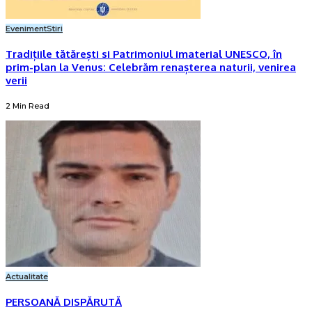
Eveniment
Stiri
Tradițiile tătărești si Patrimoniul imaterial UNESCO, în
prim-plan la Venus: Celebrăm renașterea naturii, venirea
verii
2 Min Read
Actualitate
PERSOANĂ DISPĂRUTĂ