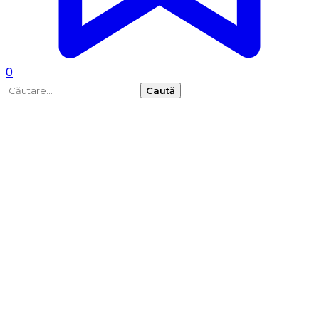
0
Caută
după: