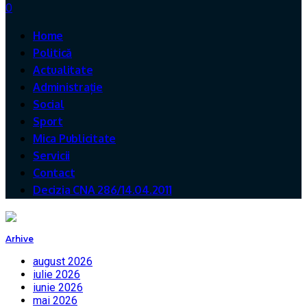
0
Home
Politică
Actualitate
Administrație
Social
Sport
Mica Publicitate
Servicii
Contact
Decizia CNA 286/14.04.2011
Arhive
august 2026
iulie 2026
iunie 2026
mai 2026