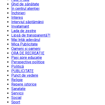
Ghid de sănătate
În centrul atenţiei
Închirieri
Interes
Interviul săptămânii
Invatamant
Lada de zestre
Lipsă de transparenţă?!
Mai întâi adevărul
Mica Publicitate
Oameni şi oameni
ORA DE RECREAȚIE
Paşi spre educaţie
Perspective politice
Politică
PUBLICITATE
Punct de vedere
Religie
Repere istorice
Sanatate
Servicii
Social
Sport