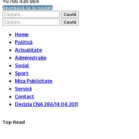
+0766 436 984
Abonează-te la noutăți
Caută
după:
Caută
după:
Home
Politică
Actualitate
Administrație
Social
Sport
Mica Publicitate
Servicii
Contact
Decizia CNA 286/14.04.2011
Top Read