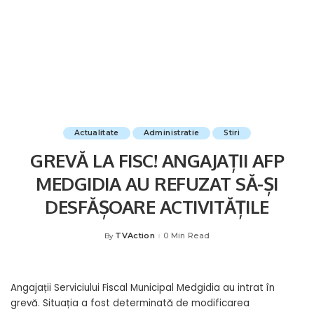
Actualitate
Administratie
Stiri
GREVĂ LA FISC! ANGAJAȚII AFP
MEDGIDIA AU REFUZAT SĂ-ȘI
DESFĂȘOARE ACTIVITĂȚILE
TVAction
0 Min Read
By
Posted
by
Angajații Serviciului Fiscal Municipal Medgidia au intrat în
grevă. Situația a fost determinată de modificarea