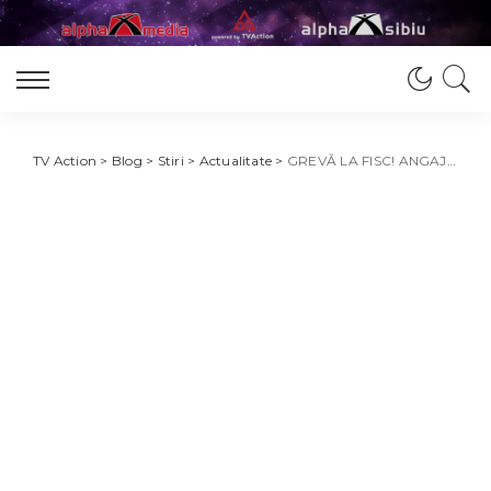
TV Action
>
Blog
>
Stiri
>
Actualitate
>
GREVĂ LA FISC! ANGAJAȚII AFP MEDGIDIA AU REFUZAT SĂ-ȘI DESFĂȘOARE ACTIVITĂȚILE