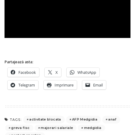
Partajează asta:
Facebook
X
WhatsApp
Telegram
Imprimare
Email
activitate blocata
AFP Medgidia
anaf
TAGS:
greva fisc
majorari salariale
medgidia