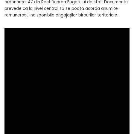
ordonanței 47 din Rectificarea Bugetului de stat. Documentul
prevede ca la nivel central să se poată acorda anumite
remunerații, indisponibile angajaților birourilor teritoriale.