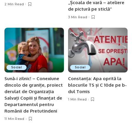
„Școala de vară – ateliere
2 Min Read
de pictură pe sticlă”
3 Min Read
Social
Social
Sună-i zilnic! – Conexiune
Constanța: Apa oprită la
dincolo de granițe, proiect
blocurile TS și C 10de pe b-
derulat de Organizația
dul Tomis
Salvați Copiii și finanțat de
1 Min Read
Departamentul pentru
Românii de Pretutindeni
11 Min Read