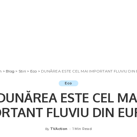
n
>
Blog
>
Stiri
>
Eco
>
DUNĂREA ESTE CEL MAI IMPORTANT FLUVIU DIN
Eco
DUNĂREA ESTE CEL MA
RTANT FLUVIU DIN E
TVAction
1 Min Read
By
Posted
by