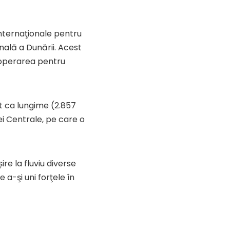
Internaţionale pentru
onală a Dunării. Acest
operarea pentru
t ca lungime (2.857
i Centrale, pe care o
ire la fluviu diverse
a-şi uni forţele în