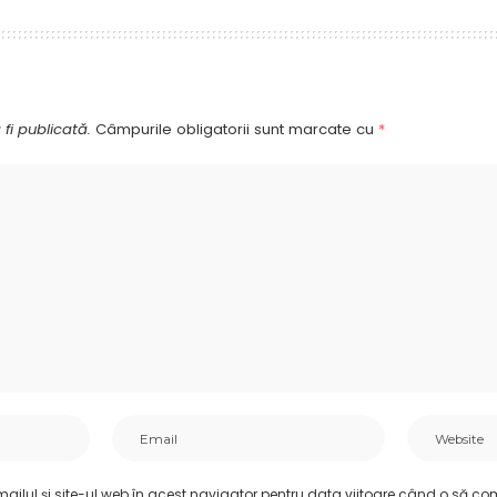
fi publicată.
Câmpurile obligatorii sunt marcate cu
*
ilul și site-ul web în acest navigator pentru data viitoare când o să co