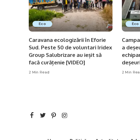
Eco
Eco
Caravana ecologizării în Eforie
Campan
Sud. Peste 50 de voluntari Iridex
a deșe
Group Salubrizare au ieșit să
echipa
facă curățenie [VIDEO]
deșeur
2 Min Read
2 Min Re