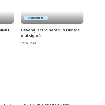
Actualitate
EMNAT
Deveniți activi pentru o Dunăre
mai sigură!
3 Min Read