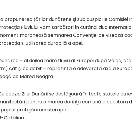
La propunerea ţărilor dunărene şi sub auspiciile Comisiei 
Protecţia Fluviului Vom sărbători în curând, ziua Internați
moment marchează semnarea Convenţiei ce vizează co
protecţia şi utilizarea durabilă a apei.
Dunărea – al doilea mare fluviu al Europei după Volga, atâ
km) cât şi ca debit – reprezintă o adevarată axă a Europe
leagă de Marea Neagră.
Cu ocazia Zilei Dunării se desfăşoară în toate statele cu ieș
manifestări pentru a marca dorinţa comună a acestora de 
sprijinul protejării acestei ape.
R-Cătălina