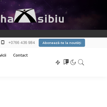
+0766 436 984
Abonează-te la noutăți
icii
Contact
0