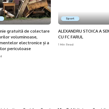
Sport
ie gratuită de colectare
ALEXANDRU STOICA A S
urilor voluminoase,
CU FC FARUL
mentelor electronice și a
1 Min Read
ilor periculoase
ad