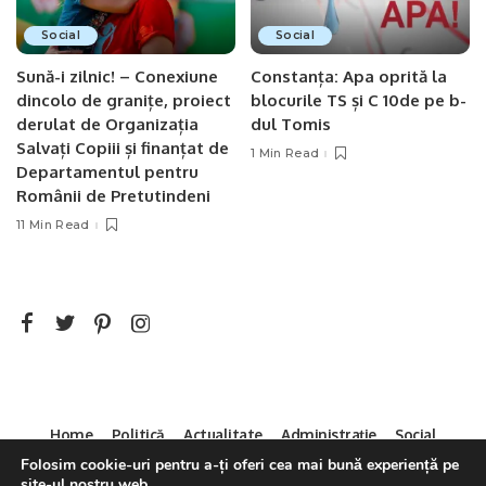
Social
Social
Sună-i zilnic! – Conexiune
Constanța: Apa oprită la
dincolo de granițe, proiect
blocurile TS și C 10de pe b-
derulat de Organizația
dul Tomis
Salvați Copiii și finanțat de
1 Min Read
Departamentul pentru
Românii de Pretutindeni
11 Min Read
Home
Politică
Actualitate
Administrație
Social
Sport
Mica Publicitate
Servicii
Contact
Folosim cookie-uri pentru a-ți oferi cea mai bună experiență pe
site-ul nostru web.