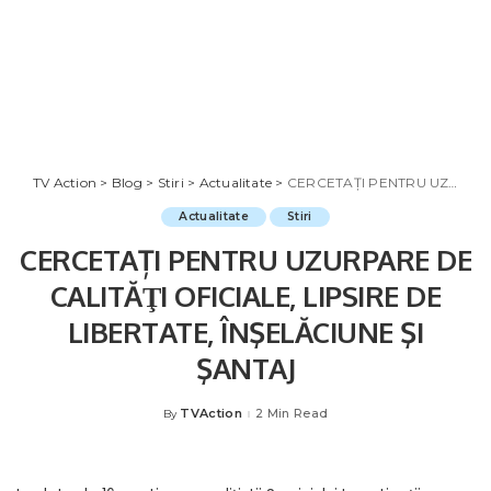
TV Action
>
Blog
>
Stiri
>
Actualitate
>
CERCETAȚI PENTRU UZURPARE DE CALITĂŢI OFICIALE, LIPSIRE DE LIBERTATE, ÎNŞELĂCIUNE ŞI ŞANTAJ
Actualitate
Stiri
CERCETAȚI PENTRU UZURPARE DE
CALITĂŢI OFICIALE, LIPSIRE DE
LIBERTATE, ÎNŞELĂCIUNE ŞI
ŞANTAJ
TVAction
2 Min Read
By
Posted
by