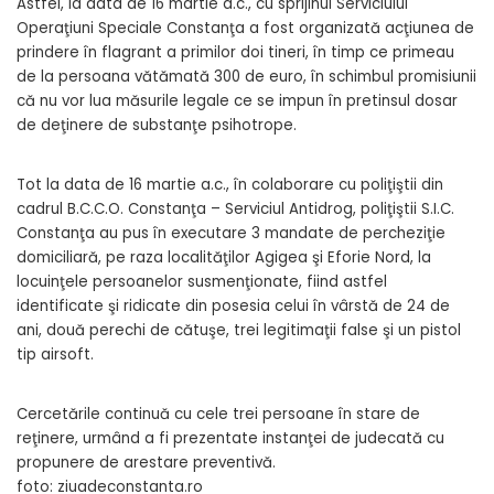
Astfel, la data de 16 martie a.c., cu sprijinul Serviciului
Operaţiuni Speciale Constanţa a fost organizată acţiunea de
prindere în flagrant a primilor doi tineri, în timp ce primeau
de la persoana vătămată 300 de euro, în schimbul promisiunii
că nu vor lua măsurile legale ce se impun în pretinsul dosar
de deţinere de substanţe psihotrope.
Tot la data de 16 martie a.c., în colaborare cu poliţiştii din
cadrul B.C.C.O. Constanţa – Serviciul Antidrog, poliţiştii S.I.C.
Constanţa au pus în executare 3 mandate de percheziţie
domiciliară, pe raza localităţilor Agigea şi Eforie Nord, la
locuinţele persoanelor susmenţionate, fiind astfel
identificate şi ridicate din posesia celui în vârstă de 24 de
ani, două perechi de cătuşe, trei legitimaţii false şi un pistol
tip airsoft.
Cercetările continuă cu cele trei persoane în stare de
reţinere, urmând a fi prezentate instanţei de judecată cu
propunere de arestare preventivă.
foto: ziuadeconstanta.ro