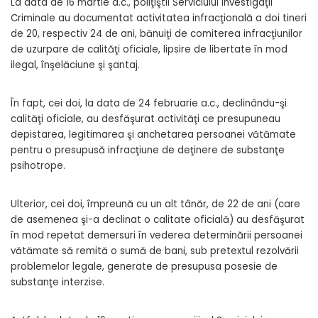
La data de 16 martie a.c., poliţiştii Serviciului Investigaţii
Criminale au documentat activitatea infracţională a doi tineri
de 20, respectiv 24 de ani, bănuiţi de comiterea infracţiunilor
de uzurpare de calităţi oficiale, lipsire de libertate în mod
ilegal, înşelăciune şi şantaj.
În fapt, cei doi, la data de 24 februarie a.c., declinându-şi
calităţi oficiale, au desfăşurat activităţi ce presupuneau
depistarea, legitimarea şi anchetarea persoanei vătămate
pentru o presupusă infracţiune de deţinere de substanţe
psihotrope.
Ulterior, cei doi, împreună cu un alt tânăr, de 22 de ani (care
de asemenea şi-a declinat o calitate oficială) au desfăşurat
în mod repetat demersuri în vederea determinării persoanei
vătămate să remită o sumă de bani, sub pretextul rezolvării
problemelor legale, generate de presupusa posesie de
substanţe interzise.