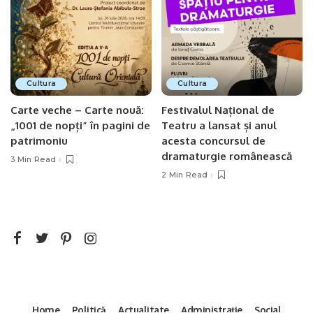
Cultura
Cultura
Carte veche – Carte nouă:
Festivalul Național de
„1001 de nopți” în pagini de
Teatru a lansat și anul
patrimoniu
acesta concursul de
dramaturgie românească
3 Min Read
2 Min Read
Home
Politică
Actualitate
Administrație
Social