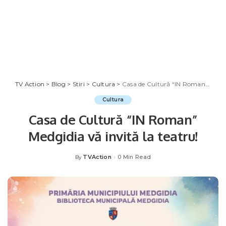
TV Action
>
Blog
>
Stiri
>
Cultura
>
Casa de Cultură “IN Roman” Medgidia vă invită la teatru!
Cultura
Casa de Cultură “IN Roman”
Medgidia vă invită la teatru!
TVAction
0 Min Read
By
Posted
by