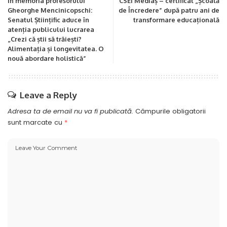
În memoria profesorului
CSEI Mediaș – certificat „Școală
Gheorghe Mencinicopschi:
de Încredere” după patru ani de
Senatul Științific aduce în
transformare educațională
atenția publicului lucrarea
„Crezi că știi să trăiești?
Alimentația și longevitatea. O
nouă abordare holistică”
Leave a Reply
Adresa ta de email nu va fi publicată.
Câmpurile obligatorii
sunt marcate cu
*