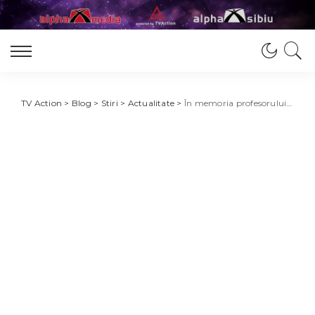
TV Action
>
Blog
>
Stiri
>
Actualitate
>
În memoria profesorului Gheorghe Mencinicopschi: Senatul Științific aduce în atenția publicului lucrarea „Crezi că știi să trăiești? Alimentația și longevitatea. O nouă abordare holistică”