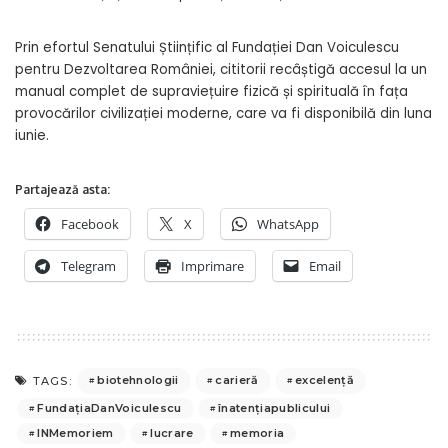
Prin efortul Senatului Științific al Fundației Dan Voiculescu
pentru Dezvoltarea României, cititorii recâștigă accesul la un
manual complet de supraviețuire fizică și spirituală în fața
provocărilor civilizației moderne, care va fi disponibilă din luna
iunie.
Partajează asta:
Facebook
X
WhatsApp
Telegram
Imprimare
Email
biotehnologii
carieră
excelență
TAGS:
FundațiaDanVoiculescu
înatențiapublicului
INMemoriem
lucrare
memoria