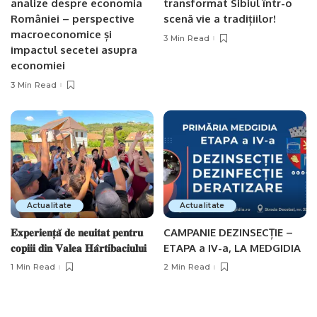
analize despre economia
transformat Sibiul într-o
României – perspective
scenă vie a tradițiilor!
macroeconomice și
3 Min Read
impactul secetei asupra
economiei
3 Min Read
Actualitate
Actualitate
𝐄𝐱𝐩𝐞𝐫𝐢𝐞𝐧𝐭̦𝐚̆ 𝐝𝐞 𝐧𝐞𝐮𝐢𝐭𝐚𝐭 𝐩𝐞𝐧𝐭𝐫𝐮
CAMPANIE DEZINSECȚIE –
𝐜𝐨𝐩𝐢𝐢𝐢 𝐝𝐢𝐧 𝐕𝐚𝐥𝐞𝐚 𝐇𝐚̂𝐫𝐭𝐢𝐛𝐚𝐜𝐢𝐮𝐥𝐮𝐢
ETAPA a IV-a, LA MEDGIDIA
1 Min Read
2 Min Read