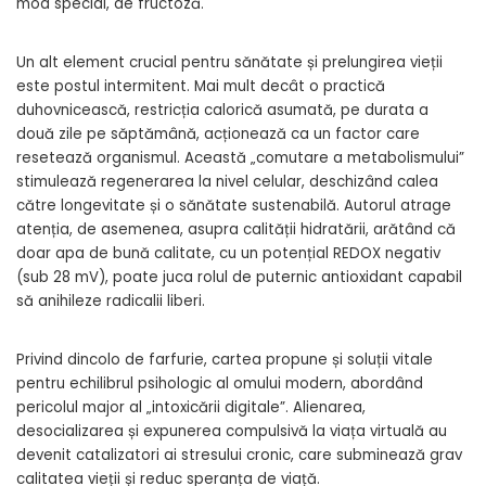
mod special, de fructoză.
Un alt element crucial pentru sănătate și prelungirea vieții
este postul intermitent. Mai mult decât o practică
duhovnicească, restricția calorică asumată, pe durata a
două zile pe săptămână, acționează ca un factor care
resetează organismul. Această „comutare a metabolismului”
stimulează regenerarea la nivel celular, deschizând calea
către longevitate și o sănătate sustenabilă. Autorul atrage
atenția, de asemenea, asupra calității hidratării, arătând că
doar apa de bună calitate, cu un potențial REDOX negativ
(sub 28 mV), poate juca rolul de puternic antioxidant capabil
să anihileze radicalii liberi.
Privind dincolo de farfurie, cartea propune și soluții vitale
pentru echilibrul psihologic al omului modern, abordând
pericolul major al „intoxicării digitale”. Alienarea,
desocializarea și expunerea compulsivă la viața virtuală au
devenit catalizatori ai stresului cronic, care subminează grav
calitatea vieții și reduc speranța de viață.