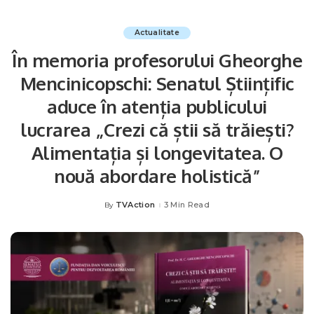
Actualitate
În memoria profesorului Gheorghe
Mencinicopschi: Senatul Științific
aduce în atenția publicului
lucrarea „Crezi că știi să trăiești?
Alimentația și longevitatea. O
nouă abordare holistică”
TVAction
3 Min Read
By
Posted
by