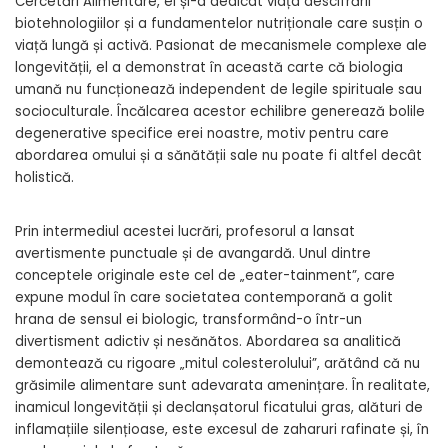
Cercetări Alimentare, el și-a dedicat viața descifrării
biotehnologiilor și a fundamentelor nutriționale care susțin o
viață lungă și activă. Pasionat de mecanismele complexe ale
longevității, el a demonstrat în această carte că biologia
umană nu funcționează independent de legile spirituale sau
socioculturale. Încălcarea acestor echilibre generează bolile
degenerative specifice erei noastre, motiv pentru care
abordarea omului și a sănătății sale nu poate fi altfel decât
holistică.
Prin intermediul acestei lucrări, profesorul a lansat
avertismente punctuale și de avangardă. Unul dintre
conceptele originale este cel de „eater-tainment”, care
expune modul în care societatea contemporană a golit
hrana de sensul ei biologic, transformând-o într-un
divertisment adictiv și nesănătos. Abordarea sa analitică
demontează cu rigoare „mitul colesterolului”, arătând că nu
grăsimile alimentare sunt adevarata amenințare. În realitate,
inamicul longevității și declanșatorul ficatului gras, alături de
inflamațiile silențioase, este excesul de zaharuri rafinate și, în