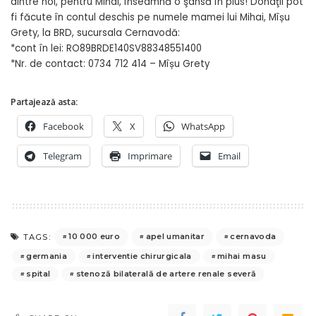
dintre noi, pentru Mihai, înseamnă o şansă în plus! Donaţii pot
fi făcute în contul deschis pe numele mamei lui Mihai, Mîșu
Grety, la BRD, sucursala Cernavodă:
*cont în lei: RO89BRDE140SV88348551400
*Nr. de contact: 0734 712 414 – Mîșu Grety
Partajează asta:
Facebook
X
WhatsApp
Telegram
Imprimare
Email
10 000 euro
apel umanitar
cernavoda
TAGS:
germania
interventie chirurgicala
mihai masu
spital
stenoză bilaterală de artere renale severă