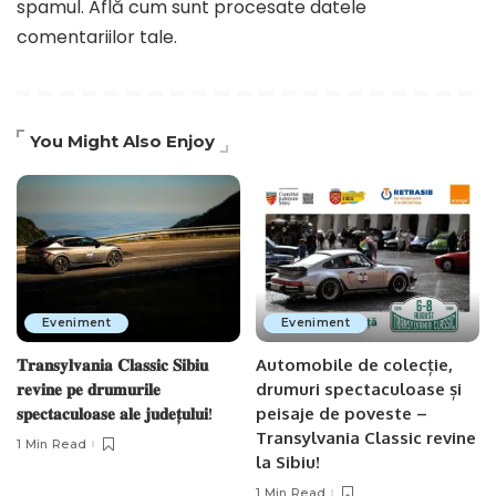
spamul.
Află cum sunt procesate datele
comentariilor tale
.
You Might Also Enjoy
Eveniment
Eveniment
𝐓𝐫𝐚𝐧𝐬𝐲𝐥𝐯𝐚𝐧𝐢𝐚 𝐂𝐥𝐚𝐬𝐬𝐢𝐜 𝐒𝐢𝐛𝐢𝐮
Automobile de colecție,
𝐫𝐞𝐯𝐢𝐧𝐞 𝐩𝐞 𝐝𝐫𝐮𝐦𝐮𝐫𝐢𝐥𝐞
drumuri spectaculoase și
𝐬𝐩𝐞𝐜𝐭𝐚𝐜𝐮𝐥𝐨𝐚𝐬𝐞 𝐚𝐥𝐞 𝐣𝐮𝐝𝐞𝐭̦𝐮𝐥𝐮𝐢!
peisaje de poveste –
Transylvania Classic revine
1 Min Read
la Sibiu!
1 Min Read