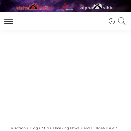
TV Action
>
Blog
>
Stiri
>
Breaking News
>
APEL UMANITAR! SĂ FIM SOLIDARI CU MIHAI MÎŞU