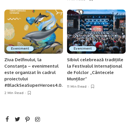
Eveniment
Eveniment
Ziua Delfinului, la
Sibiul celebrează tradițiile
Constanța – evenimentul
la Festivalul Internațional
este organizat în cadrul
de Folclor „Cântecele
proiectului
Munților”
#BlackSeaSuperHeroes4.0.
11 Min Read
2 Min Read