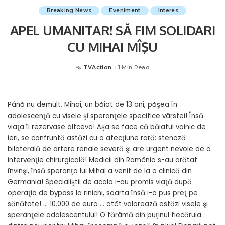
Breaking News
Eveniment
Interes
APEL UMANITAR! SĂ FIM SOLIDARI
CU MIHAI MÎŞU
TVAction
1 Min Read
By
Posted
by
Până nu demult, Mihai, un băiat de 13 ani, păşea în
adolescenţă cu visele şi speranţele specifice vârstei! Însă
viaţa îi rezervase altceva! Aşa se face că băiatul voinic de
ieri, se confruntă astăzi cu o afecţiune rară: stenoză
bilaterală de artere renale severă şi are urgent nevoie de o
intervenţie chirurgicală! Medicii din România s-au arătat
învinşi, însă speranţa lui Mihai a venit de la o clinică din
Germania! Specialiştii de acolo i-au promis viaţă după
operaţia de bypass la rinichi, soarta însă i-a pus preţ pe
sănătate! … 10.000 de euro … atât valorează astăzi visele şi
speranţele adolescentului! O fărâmă din puţinul fiecăruia