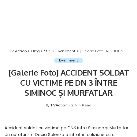
TV Action
>
Blog
>
Stiri
>
Eveniment
>
[Galerie Foto] ACCIDENT SOLDAT CU VICTIME PE DN 3 ÎNTRE SIMINOC ȘI MURFATLAR
Eveniment
[Galerie Foto] ACCIDENT SOLDAT
CU VICTIME PE DN 3 ÎNTRE
SIMINOC ȘI MURFATLAR
TVAction
2 Min Read
By
Posted
by
Accident soldat cu victime pe DN3 între Siminoc și Murfatlar.
Un autoturism Dacia Solenza a intrat în coliziune cu o