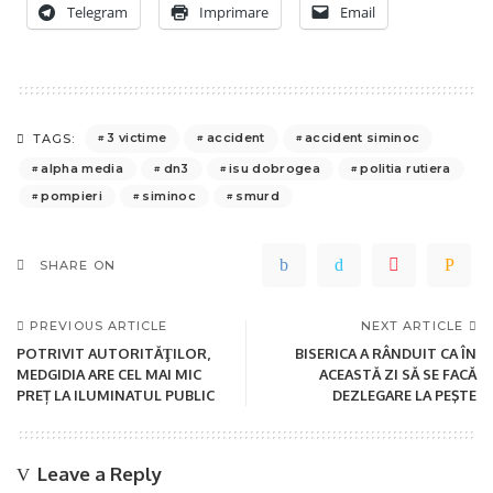
Telegram
Imprimare
Email
3 victime
accident
accident siminoc
TAGS:
alpha media
dn3
isu dobrogea
politia rutiera
pompieri
siminoc
smurd
SHARE ON
PREVIOUS ARTICLE
NEXT ARTICLE
POTRIVIT AUTORITĂŢILOR,
BISERICA A RÂNDUIT CA ÎN
MEDGIDIA ARE CEL MAI MIC
ACEASTĂ ZI SĂ SE FACĂ
PREȚ LA ILUMINATUL PUBLIC
DEZLEGARE LA PEŞTE
Leave a Reply