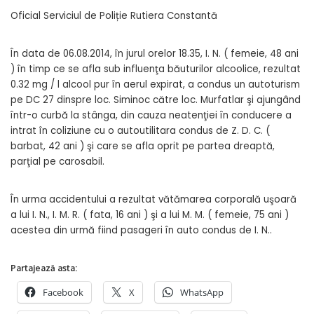
Oficial Serviciul de Poliție Rutiera Constantă
În data de 06.08.2014, în jurul orelor 18.35, I. N. ( femeie, 48 ani
) în timp ce se afla sub influenţa băuturilor alcoolice, rezultat
0.32 mg / l alcool pur în aerul expirat, a condus un autoturism
pe DC 27 dinspre loc. Siminoc către loc. Murfatlar şi ajungând
într-o curbă la stânga, din cauza neatenţiei în conducere a
intrat în coliziune cu o autoutilitara condus de Z. D. C. (
barbat, 42 ani ) şi care se afla oprit pe partea dreaptă,
parţial pe carosabil.
În urma accidentului a rezultat vătămarea corporală uşoară
a lui I. N., I. M. R. ( fata, 16 ani ) şi a lui M. M. ( femeie, 75 ani )
acestea din urmă fiind pasageri în auto condus de I. N..
Partajează asta:
Facebook
X
WhatsApp