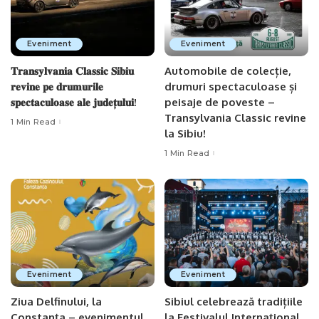
Eveniment
Eveniment
𝐓𝐫𝐚𝐧𝐬𝐲𝐥𝐯𝐚𝐧𝐢𝐚 𝐂𝐥𝐚𝐬𝐬𝐢𝐜 𝐒𝐢𝐛𝐢𝐮
Automobile de colecție,
𝐫𝐞𝐯𝐢𝐧𝐞 𝐩𝐞 𝐝𝐫𝐮𝐦𝐮𝐫𝐢𝐥𝐞
drumuri spectaculoase și
𝐬𝐩𝐞𝐜𝐭𝐚𝐜𝐮𝐥𝐨𝐚𝐬𝐞 𝐚𝐥𝐞 𝐣𝐮𝐝𝐞𝐭̦𝐮𝐥𝐮𝐢!
peisaje de poveste –
Transylvania Classic revine
1 Min Read
la Sibiu!
1 Min Read
Eveniment
Eveniment
Ziua Delfinului, la
Sibiul celebrează tradițiile
Constanța – evenimentul
la Festivalul Internațional