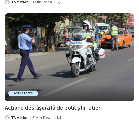
TVAction
1 Min Read
Posted
by
Actualitate
Acțiune desfășurată de polițiștii rutieri
TVAction
3 Min Read
Posted
by