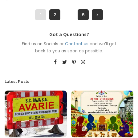
by
1
2
…
8
Got a Questions?
Find us on Socials or
Contact us
and we’ll get
back to you as soon as possible.
Latest Posts