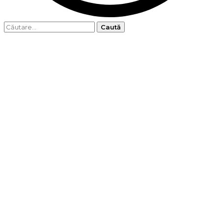
Caută
după: