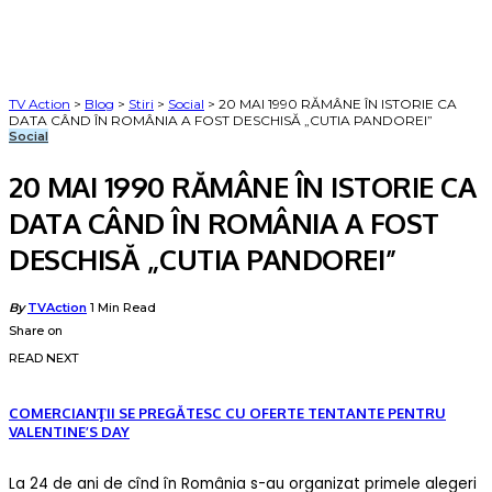
TV Action
>
Blog
>
Stiri
>
Social
>
20 MAI 1990 RĂMÂNE ÎN ISTORIE CA
DATA CÂND ÎN ROMÂNIA A FOST DESCHISĂ „CUTIA PANDOREI”
Social
20 MAI 1990 RĂMÂNE ÎN ISTORIE CA
DATA CÂND ÎN ROMÂNIA A FOST
DESCHISĂ „CUTIA PANDOREI”
Posted
By
TVAction
1 Min Read
by
Share on
READ NEXT
COMERCIANŢII SE PREGĂTESC CU OFERTE TENTANTE PENTRU
VALENTINE’S DAY
La 24 de ani de cînd în România s-au organizat primele alegeri