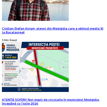
Cristian Ștefan Avram, elevul din Medgidia care a obținut media 10
la Bacalaureat
3 Min Read
ATENȚIE ȘOFERI! Noi reguli de circulație în municipiul Medgidia,
începând cu 1 iulie 2026