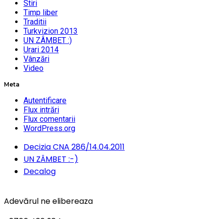
Stiri
Timp liber
Traditii
Turkvizion 2013
UN ZÂMBET :)
Urari 2014
Vânzări
Video
Meta
Autentificare
Flux intrări
Flux comentarii
WordPress.org
Decizia CNA 286/14.04.2011
UN ZÂMBET :-)
Decalog
Adevărul ne elibereaza