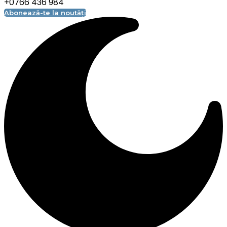
+0766 436 984
Abonează-te la noutăți