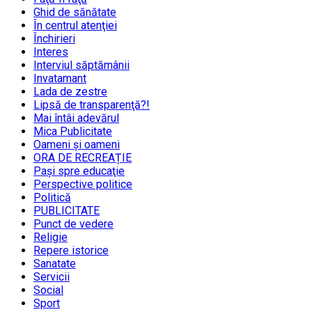
Ghid de sănătate
În centrul atenţiei
Închirieri
Interes
Interviul săptămânii
Invatamant
Lada de zestre
Lipsă de transparenţă?!
Mai întâi adevărul
Mica Publicitate
Oameni şi oameni
ORA DE RECREAȚIE
Paşi spre educaţie
Perspective politice
Politică
PUBLICITATE
Punct de vedere
Religie
Repere istorice
Sanatate
Servicii
Social
Sport