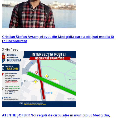
Cristian Ștefan Avram, elevul din Medgidia care a obținut media 10
la Bacalaureat
3 Min Read
ATENȚIE ȘOFERI! Noi reguli de circulație în municipiul Medgidia,