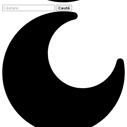
Caută
după: