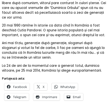
libere după comunism, viitorul pare conturat în culori șterse. Cei
care au apucat vremurile din ”Duminica Orbului” spun că nu au
făcut altceva decît să pecetluiască soarta a zeci de generații
ce vor urma.
20 mai 1990 rămîne în istorie ca data cînd în România a fost
deschisă Cutia Pandorei. O spune istoria populară și cel mai
important, o spun cei care și-au exprimat, atunci dreptul la vot.
Ani mai tîrziu, generație după generație, sloganuri după
sloganuri și voturi la fel de oarbe, îi fac pe oameni să ajungă la
concluzia că în România lucrurile merg din rău în mai rău… și că
nu se întrevede un viitor senin.
La 24 de ani de la momentul care a generat totul, duminica
viitoare, pe 25 mai 2014, România își alege europarlamentarii.
Partajează asta:
Facebook
X
WhatsApp
Telegram
Imprimare
Email