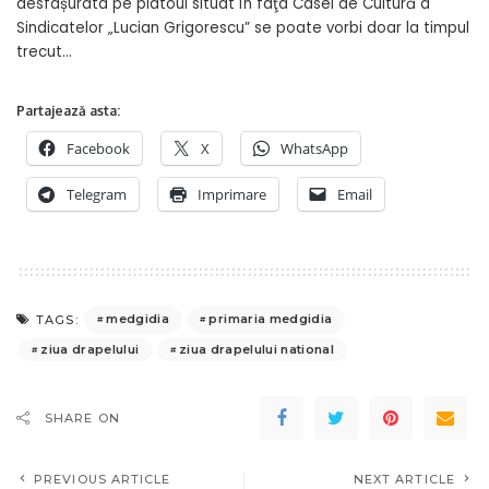
desfãșuratã pe platoul situat în faţa Casei de Cultură a
Sindicatelor „Lucian Grigorescu” se poate vorbi doar la timpul
trecut…
Partajează asta:
Facebook
X
WhatsApp
Telegram
Imprimare
Email
medgidia
primaria medgidia
TAGS:
ziua drapelului
ziua drapelului national
SHARE ON
PREVIOUS ARTICLE
NEXT ARTICLE