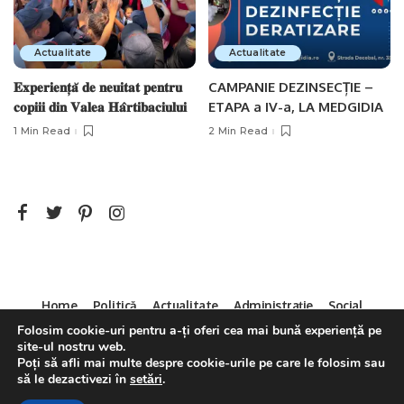
Actualitate
Actualitate
𝐄𝐱𝐩𝐞𝐫𝐢𝐞𝐧𝐭̦𝐚̆ 𝐝𝐞 𝐧𝐞𝐮𝐢𝐭𝐚𝐭 𝐩𝐞𝐧𝐭𝐫𝐮
CAMPANIE DEZINSECȚIE –
𝐜𝐨𝐩𝐢𝐢𝐢 𝐝𝐢𝐧 𝐕𝐚𝐥𝐞𝐚 𝐇𝐚̂𝐫𝐭𝐢𝐛𝐚𝐜𝐢𝐮𝐥𝐮𝐢
ETAPA a IV-a, LA MEDGIDIA
1 Min Read
2 Min Read
Home
Politică
Actualitate
Administrație
Social
Sport
Mica Publicitate
Servicii
Contact
Folosim cookie-uri pentru a-ți oferi cea mai bună experiență pe
site-ul nostru web.
Decizia CNA 286/14.04.2011
Poți să afli mai multe despre cookie-urile pe care le folosim sau
să le dezactivezi în
setări
.