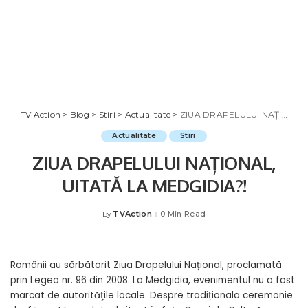
TV Action
>
Blog
>
Stiri
>
Actualitate
>
ZIUA DRAPELULUI NAȚIONAL, UITATĂ LA MEDGIDIA?!
Actualitate
Stiri
ZIUA DRAPELULUI NAȚIONAL,
UITATĂ LA MEDGIDIA?!
TVAction
0 Min Read
By
Posted
by
Românii au sãrbãtorit Ziua Drapelului Național, proclamatã
prin Legea nr. 96 din 2008. La Medgidia, evenimentul nu a fost
marcat de autorităţile locale. Despre tradiționala ceremonie