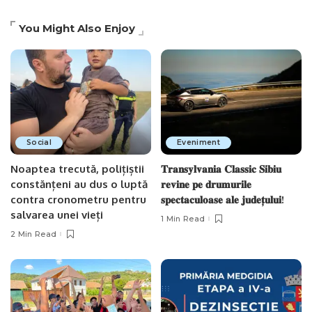
You Might Also Enjoy
Social
Eveniment
Noaptea trecută, polițiștii
𝐓𝐫𝐚𝐧𝐬𝐲𝐥𝐯𝐚𝐧𝐢𝐚 𝐂𝐥𝐚𝐬𝐬𝐢𝐜 𝐒𝐢𝐛𝐢𝐮
constănțeni au dus o luptă
𝐫𝐞𝐯𝐢𝐧𝐞 𝐩𝐞 𝐝𝐫𝐮𝐦𝐮𝐫𝐢𝐥𝐞
contra cronometru pentru
𝐬𝐩𝐞𝐜𝐭𝐚𝐜𝐮𝐥𝐨𝐚𝐬𝐞 𝐚𝐥𝐞 𝐣𝐮𝐝𝐞𝐭̦𝐮𝐥𝐮𝐢!
salvarea unei vieți
1 Min Read
2 Min Read