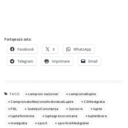
Partajează asta:
Facebook
X
WhatsApp
Telegram
Imprimare
Email
campion național
campionatlupte
TAGS:
CampionatulNaționalIndividualLupte
CSMedgidia
FRL
JudețulConstanța
Juniori4
lupte
luptefeminine
luptegrecoromane
luptelibere
medgidia
sport
sportiviiMedgidiei