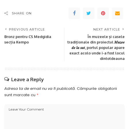
SHARE ON
PREVIOUS ARTICLE
NEXT ARTICLE
Bronz pentru CS Medgidia
În muzeele și casele
secția Kempo
tradiționale din proiectul 𝑴𝒖𝒛𝒆𝒆
𝒅𝒆 𝒍𝒂 𝒔𝒂𝒕, portul popular apare
exact acolo unde i-a fost locul
dintotdeauna
Leave a Reply
Adresa ta de email nu va fi publicată.
Câmpurile obligatorii
sunt marcate cu
*