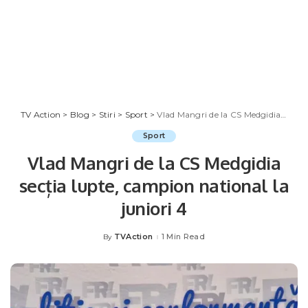
TV Action
>
Blog
>
Stiri
>
Sport
>
Vlad Mangri de la CS Medgidia secția lupte, campion national la juniori 4
Sport
Vlad Mangri de la CS Medgidia
secția lupte, campion national la
juniori 4
TVAction
1 Min Read
By
Posted
by