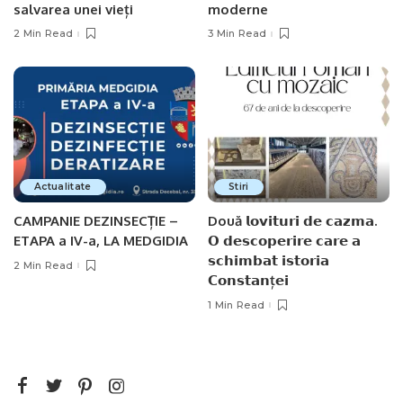
salvarea unei vieți
moderne
2 Min Read
3 Min Read
Actualitate
Stiri
CAMPANIE DEZINSECȚIE –
Două 𝗹𝗼𝘃𝗶𝘁𝘂𝗿𝗶 𝗱𝗲 𝗰𝗮𝘇𝗺𝗮.
ETAPA a IV-a, LA MEDGIDIA
𝗢 𝗱𝗲𝘀𝗰𝗼𝗽𝗲𝗿𝗶𝗿𝗲 𝗰𝗮𝗿𝗲 𝗮
𝘀𝗰𝗵𝗶𝗺𝗯𝗮𝘁 𝗶𝘀𝘁𝗼𝗿𝗶𝗮
2 Min Read
𝗖𝗼𝗻𝘀𝘁𝗮𝗻ț𝗲𝗶
1 Min Read