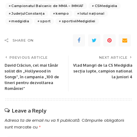
Campionatul Balcanic de MMA – IMMAF
CSMedgidia
JudețulConstanța
kempo
lotul național
medgidia
sport
sportiviiMedgidiei
SHARE ON
PREVIOUS ARTICLE
NEXT ARTICLE
David Crăciun, cel mai tânăr
Vlad Mangri de la CS Medgidia
solist din „Hollywood in
secția lupte, campion national
Songs”, în campania „100 de
la juniori 4
tineri pentru dezvoltarea
României”
Leave a Reply
Adresa ta de email nu va fi publicată.
Câmpurile obligatorii
sunt marcate cu
*