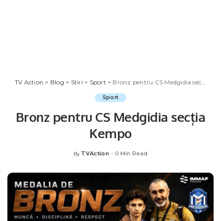
TV Action
>
Blog
>
Stiri
>
Sport
>
Bronz pentru CS Medgidia secția Kempo
Sport
Bronz pentru CS Medgidia secția
Kempo
TVAction
0 Min Read
By
Posted
by