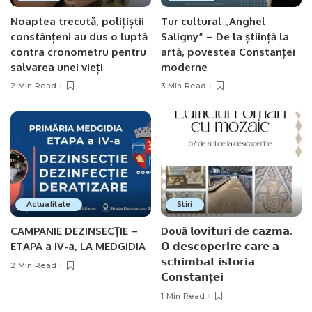
Noaptea trecută, polițiștii
Tur cultural „Anghel
constănțeni au dus o luptă
Saligny” – De la știință la
contra cronometru pentru
artă, povestea Constanței
salvarea unei vieți
moderne
2 Min Read
3 Min Read
Actualitate
Stiri
CAMPANIE DEZINSECȚIE –
Două 𝗹𝗼𝘃𝗶𝘁𝘂𝗿𝗶 𝗱𝗲 𝗰𝗮𝘇𝗺𝗮.
ETAPA a IV-a, LA MEDGIDIA
𝗢 𝗱𝗲𝘀𝗰𝗼𝗽𝗲𝗿𝗶𝗿𝗲 𝗰𝗮𝗿𝗲 𝗮
𝘀𝗰𝗵𝗶𝗺𝗯𝗮𝘁 𝗶𝘀𝘁𝗼𝗿𝗶𝗮
2 Min Read
𝗖𝗼𝗻𝘀𝘁𝗮𝗻ț𝗲𝗶
1 Min Read